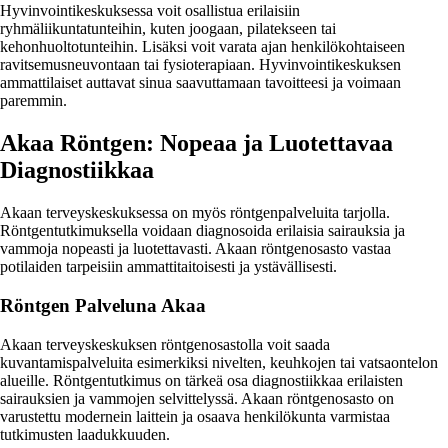
Hyvinvointikeskuksessa voit osallistua erilaisiin
ryhmäliikuntatunteihin, kuten joogaan, pilatekseen tai
kehonhuoltotunteihin. Lisäksi voit varata ajan henkilökohtaiseen
ravitsemusneuvontaan tai fysioterapiaan. Hyvinvointikeskuksen
ammattilaiset auttavat sinua saavuttamaan tavoitteesi ja voimaan
paremmin.
Akaa Röntgen: Nopeaa ja Luotettavaa
Diagnostiikkaa
Akaan terveyskeskuksessa on myös röntgenpalveluita tarjolla.
Röntgentutkimuksella voidaan diagnosoida erilaisia sairauksia ja
vammoja nopeasti ja luotettavasti. Akaan röntgenosasto vastaa
potilaiden tarpeisiin ammattitaitoisesti ja ystävällisesti.
Röntgen Palveluna Akaa
Akaan terveyskeskuksen röntgenosastolla voit saada
kuvantamispalveluita esimerkiksi nivelten, keuhkojen tai vatsaontelon
alueille. Röntgentutkimus on tärkeä osa diagnostiikkaa erilaisten
sairauksien ja vammojen selvittelyssä. Akaan röntgenosasto on
varustettu modernein laittein ja osaava henkilökunta varmistaa
tutkimusten laadukkuuden.