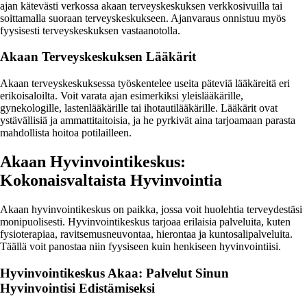
ajan kätevästi verkossa akaan terveyskeskuksen verkkosivuilla tai
soittamalla suoraan terveyskeskukseen. Ajanvaraus onnistuu myös
fyysisesti terveyskeskuksen vastaanotolla.
Akaan Terveyskeskuksen Lääkärit
Akaan terveyskeskuksessa työskentelee useita päteviä lääkäreitä eri
erikoisaloilta. Voit varata ajan esimerkiksi yleislääkärille,
gynekologille, lastenlääkärille tai ihotautilääkärille. Lääkärit ovat
ystävällisiä ja ammattitaitoisia, ja he pyrkivät aina tarjoamaan parasta
mahdollista hoitoa potilailleen.
Akaan Hyvinvointikeskus:
Kokonaisvaltaista Hyvinvointia
Akaan hyvinvointikeskus on paikka, jossa voit huolehtia terveydestäsi
monipuolisesti. Hyvinvointikeskus tarjoaa erilaisia palveluita, kuten
fysioterapiaa, ravitsemusneuvontaa, hierontaa ja kuntosalipalveluita.
Täällä voit panostaa niin fyysiseen kuin henkiseen hyvinvointiisi.
Hyvinvointikeskus Akaa: Palvelut Sinun
Hyvinvointisi Edistämiseksi