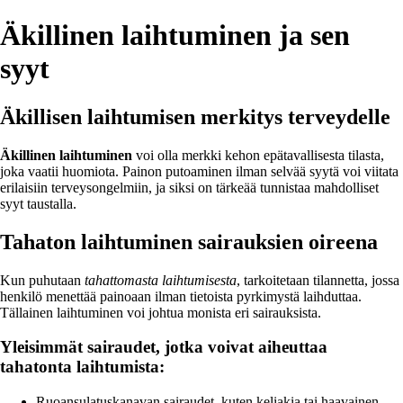
Äkillinen laihtuminen ja sen
syyt
Äkillisen laihtumisen merkitys terveydelle
Äkillinen laihtuminen
voi olla merkki kehon epätavallisesta tilasta,
joka vaatii huomiota. Painon putoaminen ilman selvää syytä voi viitata
erilaisiin terveysongelmiin, ja siksi on tärkeää tunnistaa mahdolliset
syyt taustalla.
Tahaton laihtuminen sairauksien oireena
Kun puhutaan
tahattomasta laihtumisesta
, tarkoitetaan tilannetta, jossa
henkilö menettää painoaan ilman tietoista pyrkimystä laihduttaa.
Tällainen laihtuminen voi johtua monista eri sairauksista.
Yleisimmät sairaudet, jotka voivat aiheuttaa
tahatonta laihtumista:
Ruoansulatuskanavan sairaudet, kuten keliakia tai haavainen