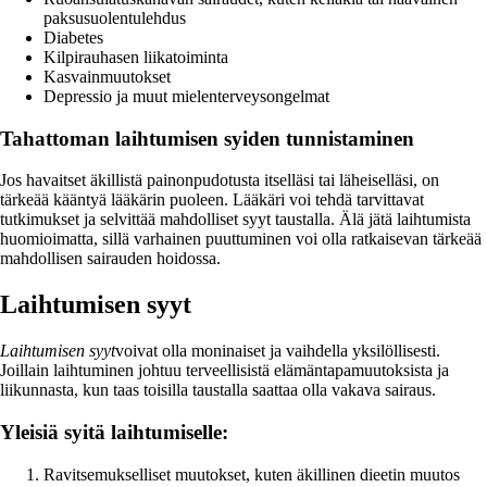
paksusuolentulehdus
Diabetes
Kilpirauhasen liikatoiminta
Kasvainmuutokset
Depressio ja muut mielenterveysongelmat
Tahattoman laihtumisen syiden tunnistaminen
Jos havaitset äkillistä painonpudotusta itselläsi tai läheiselläsi, on
tärkeää kääntyä lääkärin puoleen. Lääkäri voi tehdä tarvittavat
tutkimukset ja selvittää mahdolliset syyt taustalla. Älä jätä laihtumista
huomioimatta, sillä varhainen puuttuminen voi olla ratkaisevan tärkeää
mahdollisen sairauden hoidossa.
Laihtumisen syyt
Laihtumisen syyt
voivat olla moninaiset ja vaihdella yksilöllisesti.
Joillain laihtuminen johtuu terveellisistä elämäntapamuutoksista ja
liikunnasta, kun taas toisilla taustalla saattaa olla vakava sairaus.
Yleisiä syitä laihtumiselle:
Ravitsemukselliset muutokset, kuten äkillinen dieetin muutos