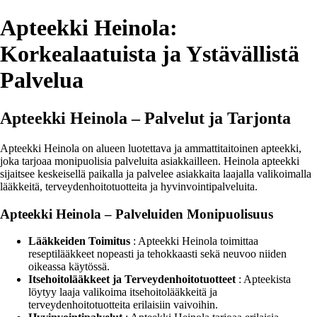
Apteekki Heinola:
Korkealaatuista ja Ystävällistä
Palvelua
Apteekki Heinola – Palvelut ja Tarjonta
Apteekki Heinola on alueen luotettava ja ammattitaitoinen apteekki,
joka tarjoaa monipuolisia palveluita asiakkailleen. Heinola apteekki
sijaitsee keskeisellä paikalla ja palvelee asiakkaita laajalla valikoimalla
lääkkeitä, terveydenhoitotuotteita ja hyvinvointipalveluita.
Apteekki Heinola – Palveluiden Monipuolisuus
Lääkkeiden Toimitus
: Apteekki Heinola toimittaa
reseptilääkkeet nopeasti ja tehokkaasti sekä neuvoo niiden
oikeassa käytössä.
Itsehoitolääkkeet ja Terveydenhoitotuotteet
: Apteekista
löytyy laaja valikoima itsehoitolääkkeitä ja
terveydenhoitotuotteita erilaisiin vaivoihin.