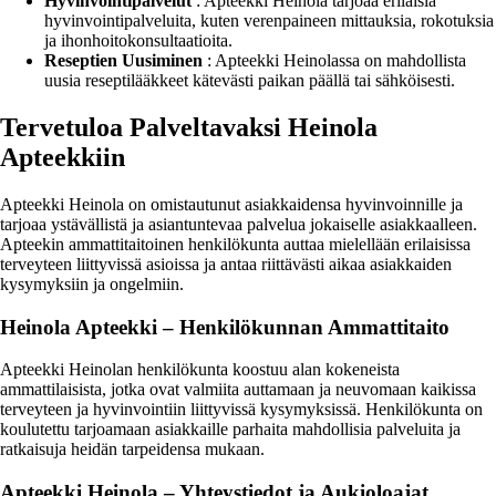
Hyvinvointipalvelut
: Apteekki Heinola tarjoaa erilaisia
hyvinvointipalveluita, kuten verenpaineen mittauksia, rokotuksia
ja ihonhoitokonsultaatioita.
Reseptien Uusiminen
: Apteekki Heinolassa on mahdollista
uusia reseptilääkkeet kätevästi paikan päällä tai sähköisesti.
Tervetuloa Palveltavaksi Heinola
Apteekkiin
Apteekki Heinola on omistautunut asiakkaidensa hyvinvoinnille ja
tarjoaa ystävällistä ja asiantuntevaa palvelua jokaiselle asiakkaalleen.
Apteekin ammattitaitoinen henkilökunta auttaa mielellään erilaisissa
terveyteen liittyvissä asioissa ja antaa riittävästi aikaa asiakkaiden
kysymyksiin ja ongelmiin.
Heinola Apteekki – Henkilökunnan Ammattitaito
Apteekki Heinolan henkilökunta koostuu alan kokeneista
ammattilaisista, jotka ovat valmiita auttamaan ja neuvomaan kaikissa
terveyteen ja hyvinvointiin liittyvissä kysymyksissä. Henkilökunta on
koulutettu tarjoamaan asiakkaille parhaita mahdollisia palveluita ja
ratkaisuja heidän tarpeidensa mukaan.
Apteekki Heinola – Yhteystiedot ja Aukioloajat