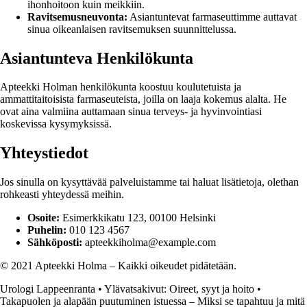
ihonhoitoon kuin meikkiin.
Ravitsemusneuvonta:
Asiantuntevat farmaseuttimme auttavat
sinua oikeanlaisen ravitsemuksen suunnittelussa.
Asiantunteva Henkilökunta
Apteekki Holman henkilökunta koostuu koulutetuista ja
ammattitaitoisista farmaseuteista, joilla on laaja kokemus alalta. He
ovat aina valmiina auttamaan sinua terveys- ja hyvinvointiasi
koskevissa kysymyksissä.
Yhteystiedot
Jos sinulla on kysyttävää palveluistamme tai haluat lisätietoja, olethan
rohkeasti yhteydessä meihin.
Osoite:
Esimerkkikatu 123, 00100 Helsinki
Puhelin:
010 123 4567
Sähköposti:
apteekkiholma@example.com
© 2021 Apteekki Holma – Kaikki oikeudet pidätetään.
Urologi Lappeenranta
•
Ylävatsakivut: Oireet, syyt ja hoito
•
Takapuolen ja alapään puutuminen istuessa – Miksi se tapahtuu ja mitä