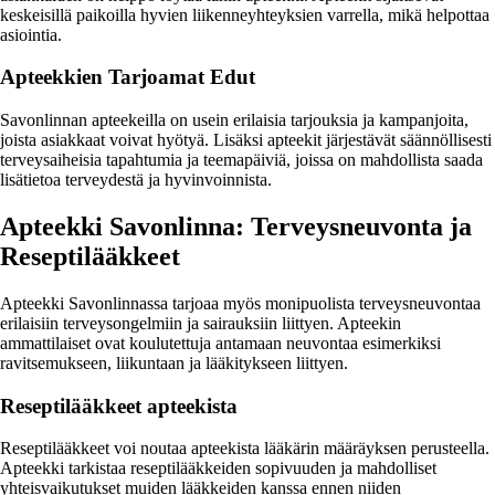
keskeisillä paikoilla hyvien liikenneyhteyksien varrella, mikä helpottaa
asiointia.
Apteekkien Tarjoamat Edut
Savonlinnan apteekeilla on usein erilaisia tarjouksia ja kampanjoita,
joista asiakkaat voivat hyötyä. Lisäksi apteekit järjestävät säännöllisesti
terveysaiheisia tapahtumia ja teemapäiviä, joissa on mahdollista saada
lisätietoa terveydestä ja hyvinvoinnista.
Apteekki Savonlinna: Terveysneuvonta ja
Reseptilääkkeet
Apteekki Savonlinnassa tarjoaa myös monipuolista terveysneuvontaa
erilaisiin terveysongelmiin ja sairauksiin liittyen. Apteekin
ammattilaiset ovat koulutettuja antamaan neuvontaa esimerkiksi
ravitsemukseen, liikuntaan ja lääkitykseen liittyen.
Reseptilääkkeet apteekista
Reseptilääkkeet voi noutaa apteekista lääkärin määräyksen perusteella.
Apteekki tarkistaa reseptilääkkeiden sopivuuden ja mahdolliset
yhteisvaikutukset muiden lääkkeiden kanssa ennen niiden