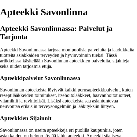
Apteekki Savonlinna
Apteekki Savonlinnassa: Palvelut ja
Tarjonta
Apteekki Savonlinnassa tarjoaa monipuolisia palveluita ja laadukkaita
tuotteita asiakkaiden terveyden ja hyvinvoinnin tueksi. Tässä
artikkelissa käsitellään Savonlinnan apteekkien palveluita, sijainteja
sekä niiden tarjoamia etuja.
Apteekkipalvelut Savonlinnassa
Savonlinnan apteekeista löytyvät kaikki perusapteekkipalvelut, kuten
reseptilääkkeiden toimitukset, itsehoitolääkkeet, haavanhoitotuotteet,
vitamiinit ja ravintolisät. Lisäksi apteekeista saa asiantuntevaa
neuvontaa erilaisiin terveysongelmiin ja lääkityksiin liittyen.
Apteekkien Sijainnit
Savonlinnassa on useita apteekkeja eri puolilla kaupunkia, joten
asiakkaiden on helppo löytää lähin apteekki. Apteekit sijaitsevat