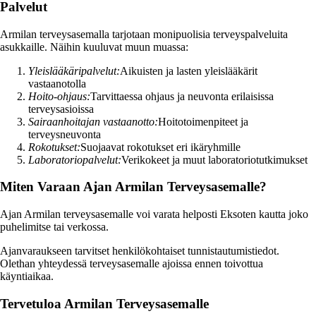
Palvelut
Armilan terveysasemalla tarjotaan monipuolisia terveyspalveluita
asukkaille. Näihin kuuluvat muun muassa:
Yleislääkäripalvelut:
Aikuisten ja lasten yleislääkärit
vastaanotolla
Hoito-ohjaus:
Tarvittaessa ohjaus ja neuvonta erilaisissa
terveysasioissa
Sairaanhoitajan vastaanotto:
Hoitotoimenpiteet ja
terveysneuvonta
Rokotukset:
Suojaavat rokotukset eri ikäryhmille
Laboratoriopalvelut:
Verikokeet ja muut laboratoriotutkimukset
Miten Varaan Ajan Armilan Terveysasemalle?
Ajan Armilan terveysasemalle voi varata helposti Eksoten kautta joko
puhelimitse tai verkossa.
Ajanvaraukseen tarvitset henkilökohtaiset tunnistautumistiedot.
Olethan yhteydessä terveysasemalle ajoissa ennen toivottua
käyntiaikaa.
Tervetuloa Armilan Terveysasemalle