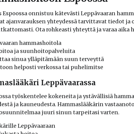
Espoossa onnistuu kätevästi Leppävaaran hamma
t ajanvarauksen yhteydessä tarvittavat tiedot ja o
attomasti. Ota rohkeasti yhteyttä ja varaa aika
ävaaran hammashoitola
toa ja suunhoitopalveluita
taa sinua ylläpitämään suun terveyttä
oon helposti verkossa tai puhelimitse
aslääkäri Leppävaarassa
a työskentelee kokeneita ja ystävällisiä hammas
destä ja kauneudesta. Hammaslääkärin vastaanotol
tosuunnitelmaa juuri sinun tarpeitasi varten.
kärille Leppävaaraan
adukasta hoitoa