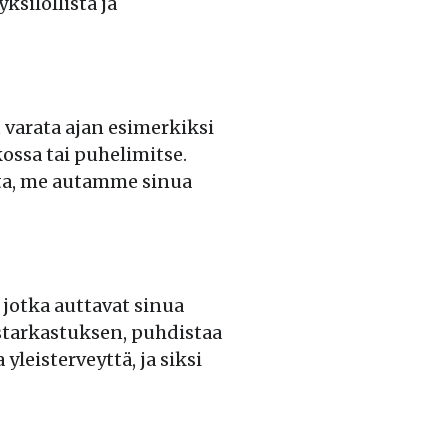
silöllistä ja
varata ajan esimerkiksi
ossa tai puhelimitse.
sta, me autamme sinua
 jotka auttavat sinua
starkastuksen, puhdistaa
leisterveyttä, ja siksi