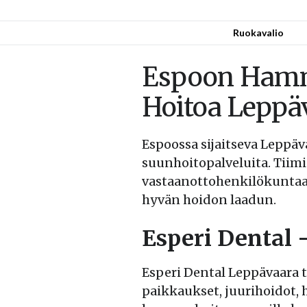
Ruokavalio
Espoon Hamm
Hoitoa Lepp
Espoossa sijaitseva Leppä
suunhoitopalveluita. Tiim
vastaanottohenkilökuntaa,
hyvän hoidon laadun.
Esperi Dental
Esperi Dental Leppävaara 
paikkaukset, juurihoidot,