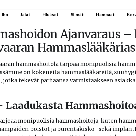
Iho
Jalat
Hiukset
Silmät
Hampaat
Kor
ashoidon Ajanvaraus – 
ävaaran Hammaslääkärias
vaaran hammashoitola tarjoaa monipuolisia hamma
issämme on kokeneita hammaslääkäreitä, suuhygie
 jotka tekevät parhaansa varmistaakseen asiakka
 – Laadukasta Hammashoito
tarjoaa monipuolisia hammashoitoja, kuten hamma
 hampaiden poistot ja purentakisko- sekä implant