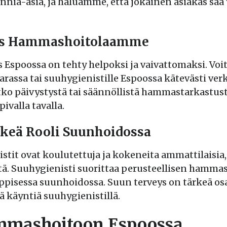
ia-asia, ja haluamme, että jokainen asiakas saa yk
us Hammashoitolaamme
spoossa on tehty helpoksi ja vaivattomaksi. Voit 
assa tai suuhygienistille Espoossa kätevästi verk
setko päivystystä tai säännöllistä hammastarkastu
ivalla tavalla.
rkeä Rooli Suunhoidossa
stit ovat koulutettuja ja kokeneita ammattilaisia,
tä. Suuhygienisti suorittaa perusteellisen hamma
pisessa suunhoidossa. Suun terveys on tärkeä osa y
 käyntiä suuhygienistillä.
mmashoitoon Espoossa