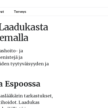
vat
Terveys
Laadukasta
emalla
shoito- ja
nistejä ja
iden tyytyväisyyden ja
a Espoossa
slääkärin tarkastukset,
tihoidot. Laadukas