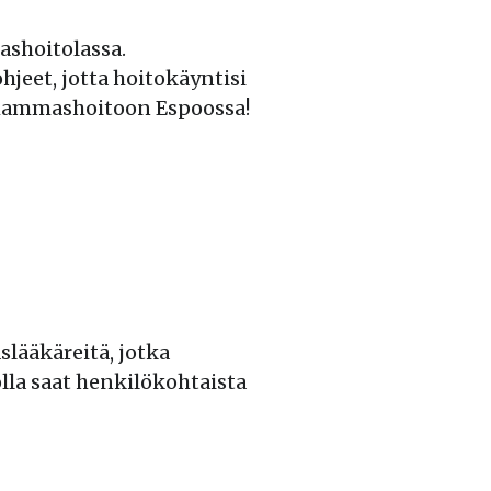
shoitolassa.
hjeet, jotta hoitokäyntisi
 hammashoitoon Espoossa!
lääkäreitä, jotka
la saat henkilökohtaista