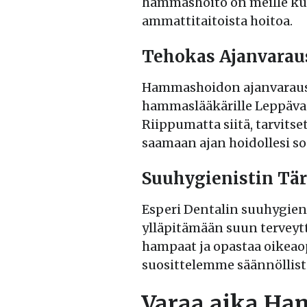
hammashoito on meille kunn
ammattitaitoista hoitoa.
Tehokas Ajanvara
Hammashoidon ajanvaraus E
hammaslääkärille Leppävaar
Riippumatta siitä, tarvit
saamaan ajan hoidollesi sop
Suuhygienistin Tä
Esperi Dentalin suuhygieni
ylläpitämään suun terveyt
hampaat ja opastaa oikeaop
suosittelemme säännöllistä
Varaa aika Ha