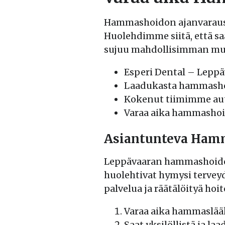
Hammashoidon ajanvaraus 
Huolehdimme siitä, että saa
sujuu mahdollisimman mutk
Esperi Dental – Lepp
Laadukasta hammashoi
Kokenut tiimimme aut
Varaa aika hammashoit
Asiantunteva Hamm
Leppävaaran hammashoidoss
huolehtivat hymysi tervey
palvelua ja räätälöityä hoi
Varaa aika hammaslää
Saat yksilöllistä ja la