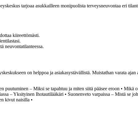
skeskus tarjoaa asukkailleen monipuolista terveysneuvontaa eri tilantei
ottaa kiireettömästi.
entilastasi.
tä neuvontatilanteessa.
yskeskukseen on helppoa ja asiakasystävällistä. Muistathan varata ajan
en puutuminen – Miksi se tapahtuu ja miten siitä pääsee eroon
•
Mikä on
assa – Yksityinen Ihotautilääkäri
•
Suonenveto varpaissa – Mistä se jo
n kivut naisilla
•