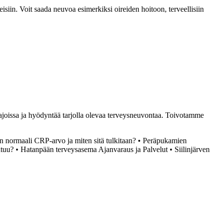
siin. Voit saada neuvoa esimerkiksi oireiden hoitoon, terveellisiin
 ajoissa ja hyödyntää tarjolla olevaa terveysneuvontaa. Toivotamme
 normaali CRP-arvo ja miten sitä tulkitaan?
•
Peräpukamien
htuu?
•
Hatanpään terveysasema Ajanvaraus ja Palvelut
•
Siilinjärven