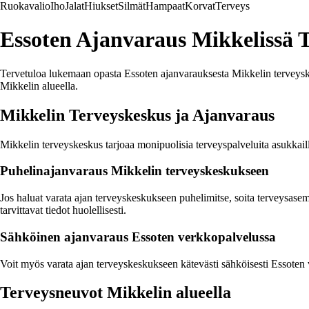
Ruokavalio
Iho
Jalat
Hiukset
Silmät
Hampaat
Korvat
Terveys
Essoten Ajanvaraus Mikkelissä 
Tervetuloa lukemaan opasta Essoten ajanvarauksesta Mikkelin terveyske
Mikkelin alueella.
Mikkelin Terveyskeskus ja Ajanvaraus
Mikkelin terveyskeskus tarjoaa monipuolisia terveyspalveluita asukkail
Puhelinajanvaraus Mikkelin terveyskeskukseen
Jos haluat varata ajan terveyskeskukseen puhelimitse, soita terveysa
tarvittavat tiedot huolellisesti.
Sähköinen ajanvaraus Essoten verkkopalvelussa
Voit myös varata ajan terveyskeskukseen kätevästi sähköisesti Essoten 
Terveysneuvot Mikkelin alueella