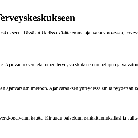
Terveyskeskukseen
skukseen. Tässä artikkelissa käsittelemme ajanvarausprosessia, tervey
le. Ajanvarauksen tekeminen terveyskeskukseen on helppoa ja vaivatonta.
seman ajanvarausnumeroon. Ajanvarauksen yhteydessä sinua pyydetään k
verkkopalvelun kautta. Kirjaudu palveluun pankkitunnuksillasi ja valit