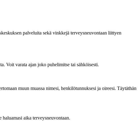
skeskuksen palveluita sekä vinkkejä terveysneuvontaan liittyen
 Voit varata ajan joko puhelimitse tai sähköisesti.
ertomaan muun muassa nimesi, henkilötunnuksesi ja oireesi. Täytäthän
se haluamasi aika terveysneuvontaan.