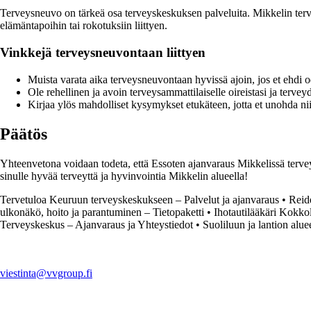
Terveysneuvo on tärkeä osa terveyskeskuksen palveluita. Mikkelin tervey
elämäntapoihin tai rokotuksiin liittyen.
Vinkkejä terveysneuvontaan liittyen
Muista varata aika terveysneuvontaan hyvissä ajoin, jos et ehdi od
Ole rehellinen ja avoin terveysammattilaiselle oireistasi ja terveyd
Kirjaa ylös mahdolliset kysymykset etukäteen, jotta et unohda nii
Päätös
Yhteenvetona voidaan todeta, että Essoten ajanvaraus Mikkelissä terve
sinulle hyvää terveyttä ja hyvinvointia Mikkelin alueella!
Tervetuloa Keuruun terveyskeskukseen – Palvelut ja ajanvaraus
•
Reid
ulkonäkö, hoito ja parantuminen – Tietopaketti
•
Ihotautilääkäri Kokkol
Terveyskeskus – Ajanvaraus ja Yhteystiedot
•
Suoliluun ja lantion aluee
viestinta@vvgroup.fi