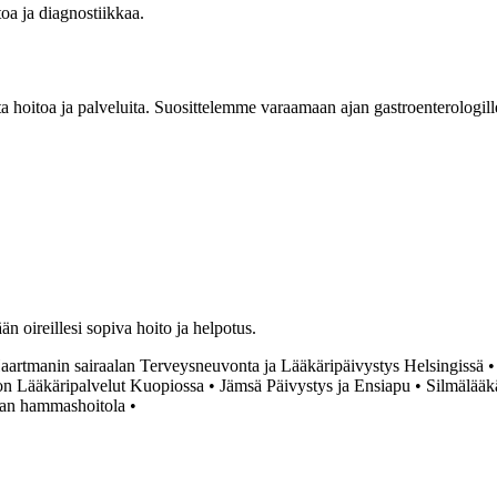
toa ja diagnostiikkaa.
a hoitoa ja palveluita. Suosittelemme varaamaan ajan gastroenterologille,
än oireillesi sopiva hoito ja helpotus.
aartmanin sairaalan Terveysneuvonta ja Lääkäripäivystys Helsingissä
on Lääkäripalvelut Kuopiossa
•
Jämsä Päivystys ja Ensiapu
•
Silmälääkä
an hammashoitola
•