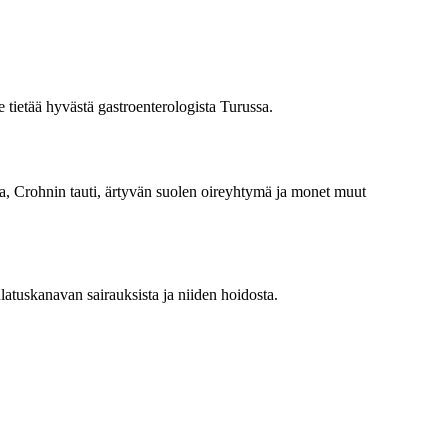
ee tietää hyvästä gastroenterologista Turussa.
ava, Crohnin tauti, ärtyvän suolen oireyhtymä ja monet muut
atuskanavan sairauksista ja niiden hoidosta.