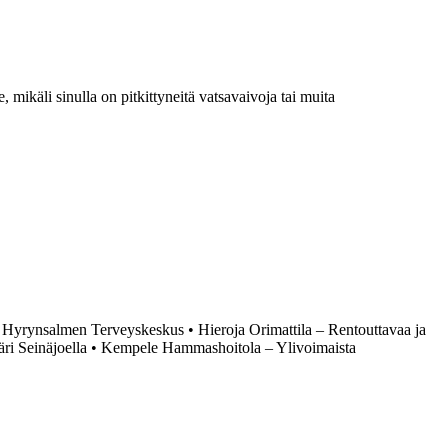
 mikäli sinulla on pitkittyneitä vatsavaivoja tai muita
•
Hyrynsalmen Terveyskeskus
•
Hieroja Orimattila – Rentouttavaa ja
ri Seinäjoella
•
Kempele Hammashoitola – Ylivoimaista