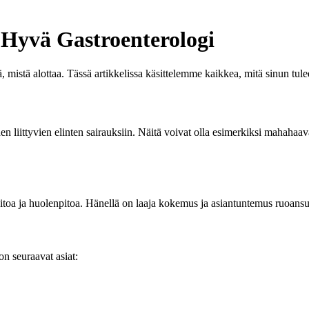
 Hyvä Gastroenterologi
dä, mistä alottaa. Tässä artikkelissa käsittelemme kaikkea, mitä sinun tul
hen liittyvien elinten sairauksiin. Näitä voivat olla esimerkiksi mahaha
itoa ja huolenpitoa. Hänellä on laaja kokemus ja asiantuntemus ruoansul
n seuraavat asiat: