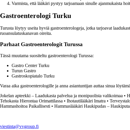
Varmista, että lääkäri pystyy tarjoamaan sinulle ajanmukaista hoi
Gastroenterologi Turku
Turusta löytyy useita hyviä gastroenterologeja, jotka tarjoavat laadukast
ruoansulatuskanavan oireita.
Parhaat Gastroenterologit Turussa
Tässä muutama suositeltu gastroenterologi Turussa:
Gastro Center Turku
Turun Gastro
Gastroskopiatalo Turku
Varaa aika gastroenterologille ja anna asiantuntijan auttaa sinua löytämä
Jokelan apteekki – Laadukasta palvelua ja monipuolista valikoimaa
•
H
Tehokasta Hierontaa Orimattilassa
•
Ihotautilääkäri Imatra
•
Terveystal
Hammashoitoa Paikallisesti
•
Hammaslääkäri Haukipudas – Haukiputa
viestinta@vvgroup.fi