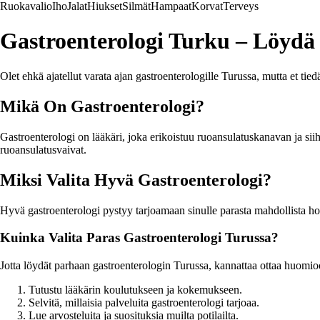
Ruokavalio
Iho
Jalat
Hiukset
Silmät
Hampaat
Korvat
Terveys
Gastroenterologi Turku – Löydä
Olet ehkä ajatellut varata ajan gastroenterologille Turussa, mutta et tie
Mikä On Gastroenterologi?
Gastroenterologi on lääkäri, joka erikoistuu ruoansulatuskanavan ja sii
ruoansulatusvaivat.
Miksi Valita Hyvä Gastroenterologi?
Hyvä gastroenterologi pystyy tarjoamaan sinulle parasta mahdollista ho
Kuinka Valita Paras Gastroenterologi Turussa?
Jotta löydät parhaan gastroenterologin Turussa, kannattaa ottaa huomioo
Tutustu lääkärin koulutukseen ja kokemukseen.
Selvitä, millaisia palveluita gastroenterologi tarjoaa.
Lue arvosteluita ja suosituksia muilta potilailta.