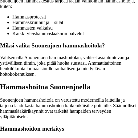
Suonenjoen hammaskeskus tarjoaa laajan valikoiman hammashoitoja,
kuten:
Hammasproteesit
Hammaskruunut ja – sillat
Hammasten valkaisu
Kaikki yleishammaslääkärin palvelut
Miksi valita Suonenjoen hammashoitola?
Valitsemalla Suonenjoen hammashoitolan, valitset asiantuntevan ja
ystävällisen tiimin, joka pitää huolta suustasi. Ammattitaitoinen
henkilökunta tarjoaa sinulle rauhallisen ja miellyttävän
hoitokokemuksen.
Hammashoitoa Suonenjoella
Suonenjoen hammashoitola on varustettu moderneilla laitteilla ja
tarjoaa laadukasta hammashoitoa kaikenikäisille potilaille. Säännölliset
hammaslääkärikäynnit ovat tärkeitä hampaiden terveyden
ylläpitämiseksi.
Hammashoidon merkitys