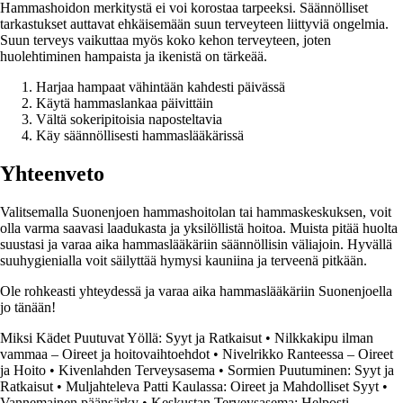
Hammashoidon merkitystä ei voi korostaa tarpeeksi. Säännölliset
tarkastukset auttavat ehkäisemään suun terveyteen liittyviä ongelmia.
Suun terveys vaikuttaa myös koko kehon terveyteen, joten
huolehtiminen hampaista ja ikenistä on tärkeää.
Harjaa hampaat vähintään kahdesti päivässä
Käytä hammaslankaa päivittäin
Vältä sokeripitoisia naposteltavia
Käy säännöllisesti hammaslääkärissä
Yhteenveto
Valitsemalla Suonenjoen hammashoitolan tai hammaskeskuksen, voit
olla varma saavasi laadukasta ja yksilöllistä hoitoa. Muista pitää huolta
suustasi ja varaa aika hammaslääkäriin säännöllisin väliajoin. Hyvällä
suuhygienialla voit säilyttää hymysi kauniina ja terveenä pitkään.
Ole rohkeasti yhteydessä ja varaa aika hammaslääkäriin Suonenjoella
jo tänään!
Miksi Kädet Puutuvat Yöllä: Syyt ja Ratkaisut
•
Nilkkakipu ilman
vammaa – Oireet ja hoitovaihtoehdot
•
Nivelrikko Ranteessa – Oireet
ja Hoito
•
Kivenlahden Terveysasema
•
Sormien Puutuminen: Syyt ja
Ratkaisut
•
Muljahteleva Patti Kaulassa: Oireet ja Mahdolliset Syyt
•
Vannemainen päänsärky
•
Keskustan Terveysasema: Helposti