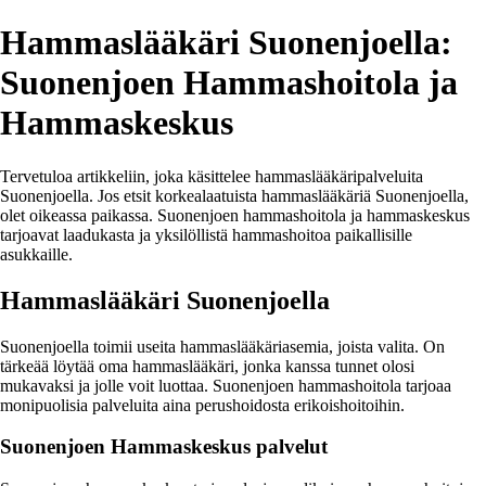
Hammaslääkäri Suonenjoella:
Suonenjoen Hammashoitola ja
Hammaskeskus
Tervetuloa artikkeliin, joka käsittelee hammaslääkäripalveluita
Suonenjoella. Jos etsit korkealaatuista hammaslääkäriä Suonenjoella,
olet oikeassa paikassa. Suonenjoen hammashoitola ja hammaskeskus
tarjoavat laadukasta ja yksilöllistä hammashoitoa paikallisille
asukkaille.
Hammaslääkäri Suonenjoella
Suonenjoella toimii useita hammaslääkäriasemia, joista valita. On
tärkeää löytää oma hammaslääkäri, jonka kanssa tunnet olosi
mukavaksi ja jolle voit luottaa. Suonenjoen hammashoitola tarjoaa
monipuolisia palveluita aina perushoidosta erikoishoitoihin.
Suonenjoen Hammaskeskus palvelut