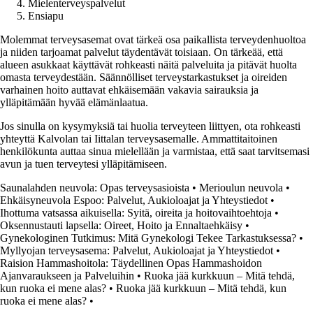
Mielenterveyspalvelut
Ensiapu
Molemmat terveysasemat ovat tärkeä osa paikallista terveydenhuoltoa
ja niiden tarjoamat palvelut täydentävät toisiaan. On tärkeää, että
alueen asukkaat käyttävät rohkeasti näitä palveluita ja pitävät huolta
omasta terveydestään. Säännölliset terveystarkastukset ja oireiden
varhainen hoito auttavat ehkäisemään vakavia sairauksia ja
ylläpitämään hyvää elämänlaatua.
Jos sinulla on kysymyksiä tai huolia terveyteen liittyen, ota rohkeasti
yhteyttä Kalvolan tai Iittalan terveysasemalle. Ammattitaitoinen
henkilökunta auttaa sinua mielellään ja varmistaa, että saat tarvitsemasi
avun ja tuen terveytesi ylläpitämiseen.
Saunalahden neuvola: Opas terveysasioista
•
Merioulun neuvola
•
Ehkäisyneuvola Espoo: Palvelut, Aukioloajat ja Yhteystiedot
•
Ihottuma vatsassa aikuisella: Syitä, oireita ja hoitovaihtoehtoja
•
Oksennustauti lapsella: Oireet, Hoito ja Ennaltaehkäisy
•
Gynekologinen Tutkimus: Mitä Gynekologi Tekee Tarkastuksessa?
•
Myllyojan terveysasema: Palvelut, Aukioloajat ja Yhteystiedot
•
Raision Hammashoitola: Täydellinen Opas Hammashoidon
Ajanvaraukseen ja Palveluihin
•
Ruoka jää kurkkuun – Mitä tehdä,
kun ruoka ei mene alas?
•
Ruoka jää kurkkuun – Mitä tehdä, kun
ruoka ei mene alas?
•