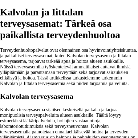
Kalvolan ja Iittalan
terveysasemat: Tärkeä osa
paikallista terveydenhuoltoa
Terveydenhuoltopalvelut ovat olennainen osa hyvinvointiyhteiskuntaa,
ja paikalliset terveysasemat, kuten Kalvolan terveysasema ja Iittalan
terveysasema, tarjoavat tärkeää apua ja hoitoa alueen asukkaille.
Näissä terveysasemilla työskentelevät ammattilaiset auttavat ihmisiä
ylläpitämään ja parantamaan terveyttään sekä tarjoavat sairauksien
ehkäisyä ja hoitoa. Tässä artikkelissa tarkastelemme tarkemmin
Kalvolan ja Iittalan terveysasemia sekä niiden tarjoamia palveluita.
Kalvolan terveysasema
Kalvolan terveysasema sijaitsee keskeisellä paikalla ja tarjoaa
monipuolisia terveyspalveluita alueen asukkaille. Täältä löytyy
esimerkiksi lääkäripalveluita, hoitajien vastaanottoja,
laboratoriotutkimuksia sekä terveysneuvontaa. Kalvolan
terveysasemalla painotetaan ennaltaehkäisevää hoitoa ja terveyden
ylläpitämistä. Ajanvaraus on helppoa ja palveluiden saavutettavuus on