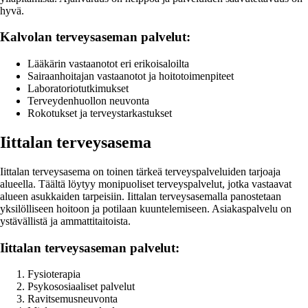
hyvä.
Kalvolan terveysaseman palvelut:
Lääkärin vastaanotot eri erikoisaloilta
Sairaanhoitajan vastaanotot ja hoitotoimenpiteet
Laboratoriotutkimukset
Terveydenhuollon neuvonta
Rokotukset ja terveystarkastukset
Iittalan terveysasema
Iittalan terveysasema on toinen tärkeä terveyspalveluiden tarjoaja
alueella. Täältä löytyy monipuoliset terveyspalvelut, jotka vastaavat
alueen asukkaiden tarpeisiin. Iittalan terveysasemalla panostetaan
yksilölliseen hoitoon ja potilaan kuuntelemiseen. Asiakaspalvelu on
ystävällistä ja ammattitaitoista.
Iittalan terveysaseman palvelut:
Fysioterapia
Psykososiaaliset palvelut
Ravitsemusneuvonta