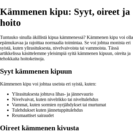
Kämmenen kipu: Syyt, oireet ja
hoito
Tuntuuko sinulla äkillistä kipua kämmenessä? Kämmenen kipu voi olla
epämukavaa ja rajoittaa normaalia toimintaa. Se voi johtua monista eri
syistä, kuten ylirasituksesta, nivelvaivoista tai vammoista. Tässä
artikkelissa käsittelemme yleisimpiä syitä kämmenen kipuun, oireita ja
tehokkaita hoitokeinoja.
Syyt kämmenen kipuun
Kämmenen kipu voi johtua useista eri syistä, kuten:
Ylirasituksesta johtuva lihas- ja jännevaurio
Nivelvaivat, kuten nivelrikko tai niveltulehdus
Vammat, kuten sormien nyrjähdykset tai murtumat
Tulehdukset kuten jännetuppitulehdus
Reumaattiset sairaudet
Oireet kämmenen kivusta