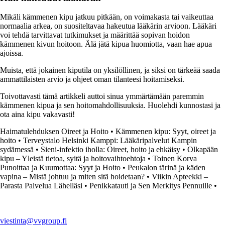
Mikäli kämmenen kipu jatkuu pitkään, on voimakasta tai vaikeuttaa
normaalia arkea, on suositeltavaa hakeutua lääkärin arvioon. Lääkäri
voi tehdä tarvittavat tutkimukset ja määrittää sopivan hoidon
kämmenen kivun hoitoon. Älä jätä kipua huomiotta, vaan hae apua
ajoissa.
Muista, että jokainen kiputila on yksilöllinen, ja siksi on tärkeää saada
ammattilaisten arvio ja ohjeet oman tilanteesi hoitamiseksi.
Toivottavasti tämä artikkeli auttoi sinua ymmärtämään paremmin
kämmenen kipua ja sen hoitomahdollisuuksia. Huolehdi kunnostasi ja
ota aina kipu vakavasti!
Haimatulehduksen Oireet ja Hoito
•
Kämmenen kipu: Syyt, oireet ja
hoito
•
Terveystalo Helsinki Kamppi: Lääkäripalvelut Kampin
sydämessä
•
Sieni-infektio iholla: Oireet, hoito ja ehkäisy
•
Olkapään
kipu – Yleistä tietoa, syitä ja hoitovaihtoehtoja
•
Toinen Korva
Punoittaa ja Kuumottaa: Syyt ja Hoito
•
Peukalon tärinä ja käden
vapina – Mistä johtuu ja miten sitä hoidetaan?
•
Viikin Apteekki –
Parasta Palvelua Lähelläsi
•
Penikkatauti ja Sen Merkitys Pennuille
•
viestinta@vvgroup.fi