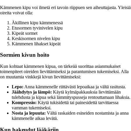
Kämmenen kipu voi ilmetä eri tavoin riippuen sen aiheuttajasta. Yleisiä
oireita voivat olla:
Äkillinen kipu kämmenessä
Etusormen tyvinivelen kipu
Kipeät sormet
Keskisormen nivelen kipu
Kämmenen lihakset kipeät
Sormien kivun hoito
Kun kohtaat kämmenen kipua, on tärkeää suorittaa asianmukaiset
toimenpiteet oireiden lievittämiseksi ja parantumisen tukemiseksi. Alla
on muutamia vinkkejä kivun lievittämiseksi:
Lepo:
Anna kämmenelle riittävästi lepoaikaa ja vältä rasitusta.
Jäähdytys ja lämpö:
Käytä kylmäpakkauksia lievittämään
tulehdusta ja kipua sekä lämmityspusseja rentouttamaan lihaksia.
Kompressio:
Käytä tukisidettä tai painesidettä tarvittaessa
vamman tukemiseksi.
Nosta ja lepuuta:
Vältä raskaiden esineiden nostamista ja anna
kämmenelle aikaa levätä.
Kun hakeudut lääkäriin