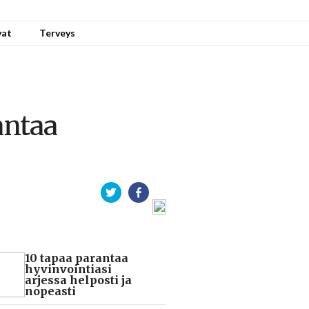
vat
Terveys
antaa
10 tapaa parantaa
hyvinvointiasi
arjessa helposti ja
nopeasti