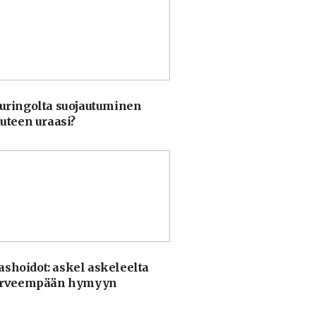
uringolta suojautuminen
uteen uraasi?
hoidot: askel askeleelta
erveempään hymyyn