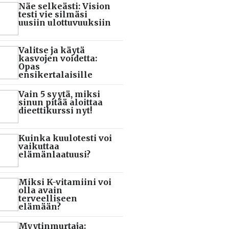
Näe selkeästi: Vision
testi vie silmäsi
uusiin ulottuvuuksiin
Valitse ja käytä
kasvojen voidetta:
Opas
ensikertalaisille
Vain 5 syytä, miksi
sinun pitää aloittaa
dieettikurssi nyt!
Kuinka kuulotesti voi
vaikuttaa
elämänlaatuusi?
Miksi K-vitamiini voi
olla avain
terveelliseen
elämään?
Myytinmurtaja: