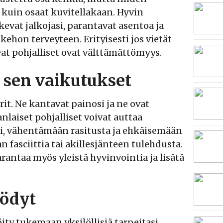
 kuin osaat kuvitellakaan. Hyvin
kevat jalkojasi, parantavat asentoa ja
kehon terveyteen. Erityisesti jos vietät
keat pohjalliset ovat välttämättömyys.
a sen vaikutukset
rit. Ne kantavat painosi ja ne ovat
anlaiset pohjalliset voivat auttaa
i, vähentämään rasitusta ja ehkäisemään
 fasciittia tai akillesjänteen tulehdusta.
arantaa myös yleistä hyvinvointia ja lisätä
yödyt
öity tukemaan yksilöllisiä tarpeitasi,