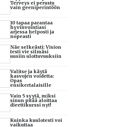
Terveys ei perustu
vain geeniperintöön
10 tapaa parantaa
hyvinvointiasi
arjessa helposti ja
nopeasti
Näe selkeästi: Vision
testi vie silmäsi
uusiin ulottuvuuksiin
Valitse ja käytä
kasvojen voidetta:
Opas
ensikertalaisille
Vain 5 syytä, miksi
sinun pitää aloittaa
dieettikurssi nyt!
Kuinka kuulotesti voi
vaikuttaa