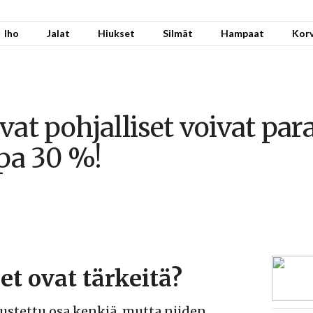
Iho
Jalat
Hiukset
Silmät
Hampaat
Kor
vat pohjalliset voivat par
opa 30 %!
et ovat tärkeitä?
edustettu osa kenkiä, mutta niiden