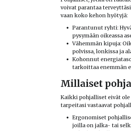
voivat parantaa terveyttäsi
vaan koko kehon hyötyjä:
Parantunut ryhti: Hyv
pysymään oikeassa as
Vähemmän kipuja: Oike
polvissa, lonkissa ja al
Kohonnut energiataso
tarkoittaa enemmän en
Millaiset pohja
Kaikki pohjalliset eivät ol
tarpeitasi vastaavat pohjall
Ergonomiset pohjalliset
joilla on jalka- tai sel