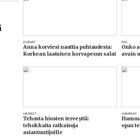
ä
KORVAT
IHO
Anna korviesi nauttia puhtaudesta:
Onko a
Korkean laatuisen korvapesun salat
avain u
HIUKSET
HAMPAAT
Tehosta hiusten terveyttä:
Hammas
tehokkaita ratkaisuja
opas t
asiantuntijoille