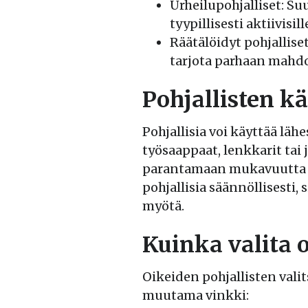
Urheilupohjalliset: Su
tyypillisesti aktiivisill
Räätälöidyt pohjalliset
tarjota parhaan mahd
Pohjallisten k
Pohjallisia voi käyttää läh
työsaappaat, lenkkarit tai 
parantamaan mukavuutta ja
pohjallisia säännöllisesti,
myötä.
Kuinka valita o
Oikeiden pohjallisten vali
muutama vinkki: