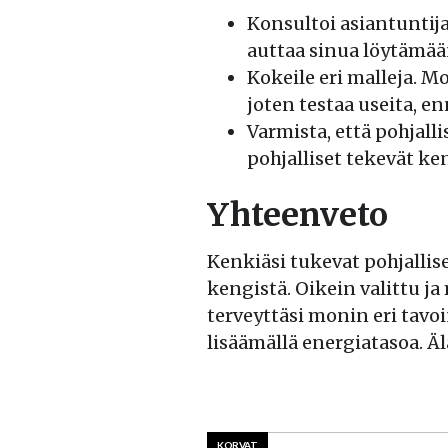
Konsultoi asiantuntijaa
auttaa sinua löytämää
Kokeile eri malleja. Mo
joten testaa useita, e
Varmista, että pohjalli
pohjalliset tekevät 
Yhteenveto
Kenkiäsi tukevat pohjallise
kengistä. Oikein valittu j
terveyttäsi monin eri tavo
lisäämällä energiatasoa. Älä
KORVAT