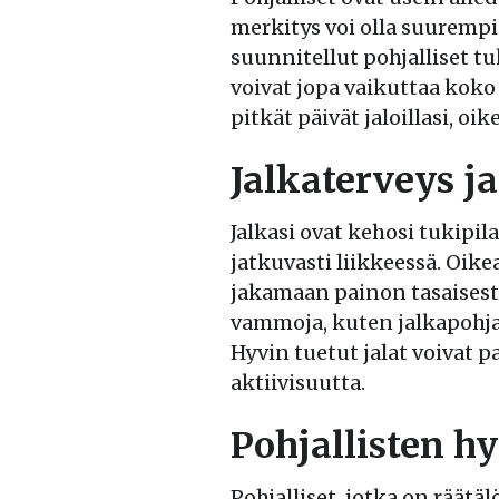
merkitys voi olla suurempi
suunnitellut pohjalliset tu
voivat jopa vaikuttaa koko 
pitkät päivät jaloillasi, oi
Jalkaterveys j
Jalkasi ovat kehosi tukipila
jatkuvasti liikkeessä. Oike
jakamaan painon tasaisest
vammoja, kuten jalkapohjan
Hyvin tuetut jalat voivat p
aktiivisuutta.
Pohjallisten h
Pohjalliset, jotka on räätäl