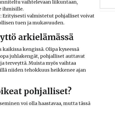
unniteltu vaihtelevaan liikuntaan,
e ihmisille.
: Erityisesti valmistetut pohjalliset voivat
ollisen tuen ja mukavuuden.
äyttö arkielämässä
es kaikissa kengissä. Olipa kyseessä
jopa juhlakengät, pohjalliset auttavat
 terveyttä. Muista myös vaihtaa
 sillä niiden tehokkuus heikkenee ajan
ikeat pohjalliset?
tseminen voi olla haastavaa, mutta tässä