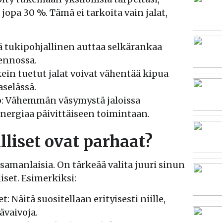
 jopa 30 %. Tämä ei tarkoita vain jalat,
ä tukipohjallinen auttaa selkärankaa
ennossa.
in tuetut jalat voivat vähentää kipua
aselässä.
: Vähemmän väsymystä jaloissa
ergiaa päivittäiseen toimintaan.
lliset ovat parhaat?
e samanlaisia. On tärkeää valita juuri sinun
iset. Esimerkiksi:
: Näitä suositellaan erityisesti niille,
kävaivoja.