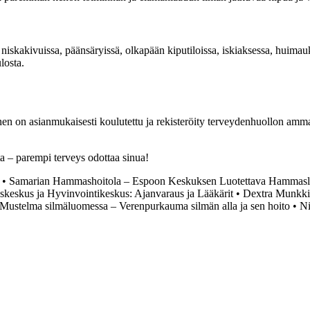
sa, niskakivuissa, päänsäryissä, olkapään kiputiloissa, iskiaksessa, huim
losta.
inen on asianmukaisesti koulutettu ja rekisteröity terveydenhuollon amm
sta – parempi terveys odottaa sinua!
•
Samarian Hammashoitola – Espoon Keskuksen Luotettava Hammasl
keskus ja Hyvinvointikeskus: Ajanvaraus ja Lääkärit
•
Dextra Munkkivu
Mustelma silmäluomessa – Verenpurkauma silmän alla ja sen hoito
•
Ni