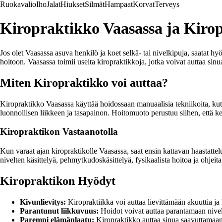
Ruokavalio
Iho
Jalat
Hiukset
Silmät
Hampaat
Korvat
Terveys
Kiropraktikko Vaasassa ja Kiro
Jos olet Vaasassa asuva henkilö ja koet selkä- tai nivelkipuja, saatat hy
hoitoon. Vaasassa toimii useita kiropraktikkoja, jotka voivat auttaa sinu
Miten Kiropraktikko voi auttaa?
Kiropraktikko Vaasassa käyttää hoidossaan manuaalisia tekniikoita, kut
luonnollisen liikkeen ja tasapainon. Hoitomuoto perustuu siihen, että ke
Kiropraktikon Vastaanotolla
Kun varaat ajan kiropraktikolle Vaasassa, saat ensin kattavan haastattel
nivelten käsittelyä, pehmytkudoskäsittelyä, fysikaalista hoitoa ja ohjeita
Kiropraktikon Hyödyt
Kivunlievitys:
Kiropraktiikka voi auttaa lievittämään akuuttia ja 
Parantunut liikkuvuus:
Hoidot voivat auttaa parantamaan nivel
Parempi elämänlaatu:
Kiropraktikko auttaa sinua saavuttamaa