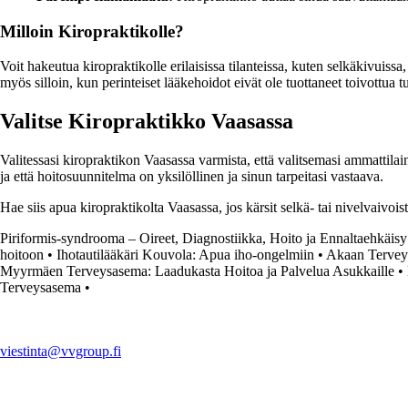
Milloin Kiropraktikolle?
Voit hakeutua kiropraktikolle erilaisissa tilanteissa, kuten selkäkivuis
myös silloin, kun perinteiset lääkehoidot eivät ole tuottaneet toivottua tu
Valitse Kiropraktikko Vaasassa
Valitessasi kiropraktikon Vaasassa varmista, että valitsemasi ammattila
ja että hoitosuunnitelma on yksilöllinen ja sinun tarpeitasi vastaava.
Hae siis apua kiropraktikolta Vaasassa, jos kärsit selkä- tai nivelvaivoi
Piriformis-syndrooma – Oireet, Diagnostiikka, Hoito ja Ennaltaehkäisy
hoitoon
•
Ihotautilääkäri Kouvola: Apua iho-ongelmiin
•
Akaan Terveys
Myyrmäen Terveysasema: Laadukasta Hoitoa ja Palvelua Asukkaille
•
Terveysasema
•
viestinta@vvgroup.fi