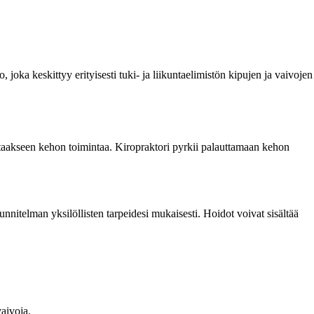
 joka keskittyy erityisesti tuki- ja liikuntaelimistön kipujen ja vaivojen
antaakseen kehon toimintaa. Kiropraktori pyrkii palauttamaan kehon
nnitelman yksilöllisten tarpeidesi mukaisesti. Hoidot voivat sisältää
aivoja.