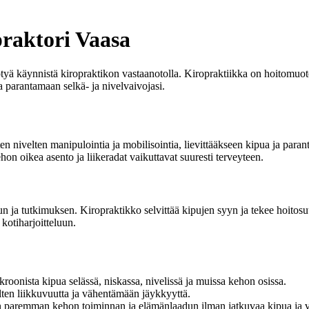
praktori Vaasa
ötyä käynnistä kiropraktikon vastaanotolla. Kiropraktiikka on hoitomuoto,
a parantamaan selkä- ja nivelvaivojasi.
en nivelten manipulointia ja mobilisointia, lievittääkseen kipua ja par
hon oikea asento ja liikeradat vaikuttavat suuresti terveyteen.
un ja tutkimuksen. Kiropraktikko selvittää kipujen syyn ja tekee hoitosuu
 kotiharjoitteluun.
kroonista kipua selässä, niskassa, nivelissä ja muissa kehon osissa.
ten liikkuvuutta ja vähentämään jäykkyyttä.
n paremman kehon toiminnan ja elämänlaadun ilman jatkuvaa kipua ja v