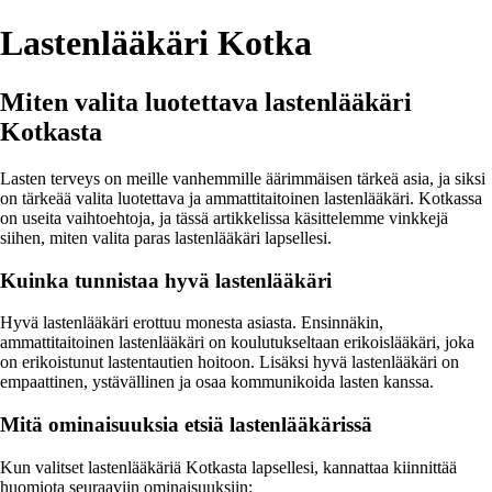
Lastenlääkäri Kotka
Miten valita luotettava lastenlääkäri
Kotkasta
Lasten terveys on meille vanhemmille äärimmäisen tärkeä asia, ja siksi
on tärkeää valita luotettava ja ammattitaitoinen lastenlääkäri. Kotkassa
on useita vaihtoehtoja, ja tässä artikkelissa käsittelemme vinkkejä
siihen, miten valita paras lastenlääkäri lapsellesi.
Kuinka tunnistaa hyvä lastenlääkäri
Hyvä lastenlääkäri erottuu monesta asiasta. Ensinnäkin,
ammattitaitoinen lastenlääkäri on koulutukseltaan erikoislääkäri, joka
on erikoistunut lastentautien hoitoon. Lisäksi hyvä lastenlääkäri on
empaattinen, ystävällinen ja osaa kommunikoida lasten kanssa.
Mitä ominaisuuksia etsiä lastenlääkärissä
Kun valitset lastenlääkäriä Kotkasta lapsellesi, kannattaa kiinnittää
huomiota seuraaviin ominaisuuksiin: