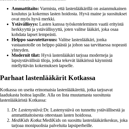
Ammattitaito:
Varmista, että lastenlääkärillä on asianmukainen
koulutus ja kokemus lasten hoidosta. Hyvä maine ja suositukset
ovat myös hyvä merkki.
Ystävällisyys:
Lasten kanssa työskenteleminen vaatii erityistä
herkkyyttä ja ystävällisyyttä, joten valitse lääkäri, joka osaa
kohdata lapset lempeästi.
Helppo saavutettavuus:
Valitse lastenlääkäri, jonka
vastaanotolle on helppo päästä ja johon saa tarvittaessa nopeasti
yhteyden.
Modernit tilat:
Hyvä lastenlääkäri tarjoaa moderneja ja
lapsiystävällisiä tiloja, jotka tekevät lääkärissä käynnistä
miellyttävän kokemuksen lapselle.
Parhaat lastenlääkärit Kotkassa
Kotkassa on useita erinomaisia lastenlääkäreitä, jotka tarjoavat
laadukasta hoitoa lapsille. Alla on lista muutamasta suositusta
lastenlääkäristä Kotkassa:
Dr. Lastenystävä:
Dr. Lastenystävä on tunnettu ystävällisestä ja
ammattitaitoisesta otteestaan lasten hoidossa.
MediKids Kotka:
MediKids on suosittu lastenlääkärikeskus, joka
tarjoaa monipuolisia palveluita lapsiperheille.