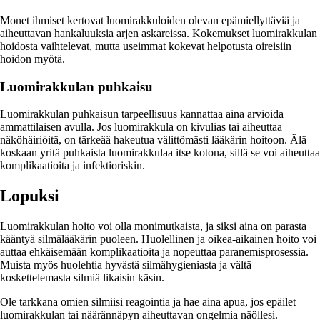
Monet ihmiset kertovat luomirakkuloiden olevan epämiellyttäviä ja
aiheuttavan hankaluuksia arjen askareissa. Kokemukset luomirakkulan
hoidosta vaihtelevat, mutta useimmat kokevat helpotusta oireisiin
hoidon myötä.
Luomirakkulan puhkaisu
Luomirakkulan puhkaisun tarpeellisuus kannattaa aina arvioida
ammattilaisen avulla. Jos luomirakkula on kivulias tai aiheuttaa
näköhäiriöitä, on tärkeää hakeutua välittömästi lääkärin hoitoon. Älä
koskaan yritä puhkaista luomirakkulaa itse kotona, sillä se voi aiheuttaa
komplikaatioita ja infektioriskin.
Lopuksi
Luomirakkulan hoito voi olla monimutkaista, ja siksi aina on parasta
kääntyä silmälääkärin puoleen. Huolellinen ja oikea-aikainen hoito voi
auttaa ehkäisemään komplikaatioita ja nopeuttaa paranemisprosessia.
Muista myös huolehtia hyvästä silmähygieniasta ja vältä
koskettelemasta silmiä likaisin käsin.
Ole tarkkana omien silmiisi reagointia ja hae aina apua, jos epäilet
luomirakkulan tai näärännäpyn aiheuttavan ongelmia näöllesi.