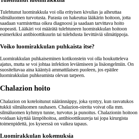
Tulehtunut luomirakkula voi olla erityisen kivulias ja aiheuttaa
silmäluomen turvotusta. Parasta on hakeutua lääkärin hoitoon, jotta
saadaan varmistettua oikea diagnoosi ja saadaan tarvittava hoito
nopeasti. Lääkäri voi määrätä tulehtuneen luomirakkulan hoitoon
esimerkiksi antibioottikuurin tai tulehdusta lievittäviä silmätippoja.
Voiko luomirakkulan puhkaista itse?
Luomirakkulan puhkaiseminen kotikonstein voi olla houkutteleva
ajatus, mutta se voi johtaa infektion leviämiseen ja lisäongelmiin. On
suositeltavaa aina kääntyä ammattilaisen puoleen, jos epäilee
luomirakkulan puhkeamista olevan tarpeen.
Chalazion hoito
Chalazion on koteloitunut näärännäppy, joka syntyy, kun rasvatukos
tukkii silmäluomen rauhasen. Chalazion-oireita voivat olla mm.
silmäluomen kyhmyn tunne, turvotus ja punoitus. Chalazionin hoitoon
voidaan käyttää lämpöhoitoa, antibioottikuureja tai jopa kirurgista
toimenpidettä, jos kyseessä on vaikea tapaus.
Luomirakkulan kokemuksia