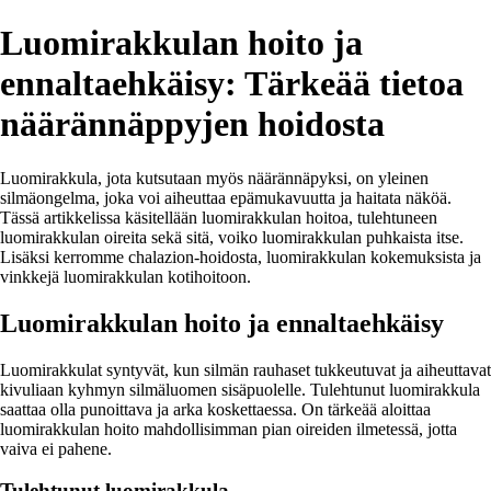
Luomirakkulan hoito ja
ennaltaehkäisy: Tärkeää tietoa
näärännäppyjen hoidosta
Luomirakkula, jota kutsutaan myös näärännäpyksi, on yleinen
silmäongelma, joka voi aiheuttaa epämukavuutta ja haitata näköä.
Tässä artikkelissa käsitellään luomirakkulan hoitoa, tulehtuneen
luomirakkulan oireita sekä sitä, voiko luomirakkulan puhkaista itse.
Lisäksi kerromme chalazion-hoidosta, luomirakkulan kokemuksista ja
vinkkejä luomirakkulan kotihoitoon.
Luomirakkulan hoito ja ennaltaehkäisy
Luomirakkulat syntyvät, kun silmän rauhaset tukkeutuvat ja aiheuttavat
kivuliaan kyhmyn silmäluomen sisäpuolelle. Tulehtunut luomirakkula
saattaa olla punoittava ja arka koskettaessa. On tärkeää aloittaa
luomirakkulan hoito mahdollisimman pian oireiden ilmetessä, jotta
vaiva ei pahene.
Tulehtunut luomirakkula