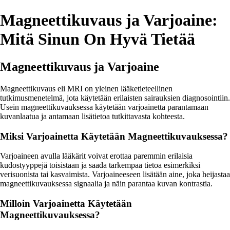
Magneettikuvaus ja Varjoaine:
Mitä Sinun On Hyvä Tietää
Magneettikuvaus ja Varjoaine
Magneettikuvaus eli MRI on yleinen lääketieteellinen
tutkimusmenetelmä, jota käytetään erilaisten sairauksien diagnosointiin.
Usein magneettikuvauksessa käytetään varjoainetta parantamaan
kuvanlaatua ja antamaan lisätietoa tutkittavasta kohteesta.
Miksi Varjoainetta Käytetään Magneettikuvauksessa?
Varjoaineen avulla lääkärit voivat erottaa paremmin erilaisia
kudostyyppejä toisistaan ja saada tarkempaa tietoa esimerkiksi
verisuonista tai kasvaimista. Varjoaineeseen lisätään aine, joka heijastaa
magneettikuvauksessa signaalia ja näin parantaa kuvan kontrastia.
Milloin Varjoainetta Käytetään
Magneettikuvauksessa?