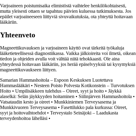
Varjoaineen poistumisaika elimistöstä vaihtelee henkilökohtaisesti,
mutta yleisesti ottaen se tapahtuu päivien kuluessa tutkimuksesta. Jos
epäilet varjoaineeseen liittyviä sivuvaikutuksia, ota yhteyttä hoitavaan
lääkäriin.
Yhteenveto
Magneettikuvauksen ja varjoaineen käyttö ovat tärkeitä työkaluja
lääketieteellisessä diagnostiikassa. Vaikka jälkioireita voi ilmetä, oikean
tiedon ja ohjeiden avulla voit välttää niitä tehokkaasti. Ole aina
yhteydessä hoitavaan lääkäriin, jos herää epäselvyyksiä tai kysymyksiä
magneettikuvaukseen liittyen.
Samarian Hammashoitola – Espoon Keskuksen Luotettava
Hammaslääkäri
•
Nesteen Poisto Polvesta Kotikonstein – Turvotuksen
Hoito
•
Umpilisäkkeen tulehdus – Oireet, syyt ja hoito
•
Jäykkä
alaselkä: Selän jäykkyyden hoitaminen
•
Siilinjärven Hammashoitola
•
Vatsataudin kesto ja oireet
•
Munkkiniemen Terveysasema ja
Munkkivuoren Terveysasema
•
Fasettilukko pala kurkussa: Oireet,
syyt ja hoitovaihtoehdot
•
Terveystalo Seinäjoki – Laadukasta
terveydenhoitoa lähelläsi
•