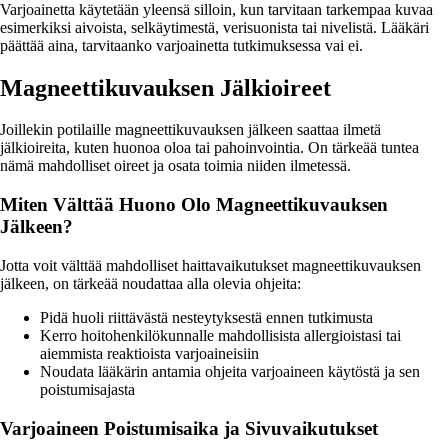
Varjoainetta käytetään yleensä silloin, kun tarvitaan tarkempaa kuvaa
esimerkiksi aivoista, selkäytimestä, verisuonista tai nivelistä. Lääkäri
päättää aina, tarvitaanko varjoainetta tutkimuksessa vai ei.
Magneettikuvauksen Jälkioireet
Joillekin potilaille magneettikuvauksen jälkeen saattaa ilmetä
jälkioireita, kuten huonoa oloa tai pahoinvointia. On tärkeää tuntea
nämä mahdolliset oireet ja osata toimia niiden ilmetessä.
Miten Välttää Huono Olo Magneettikuvauksen
Jälkeen?
Jotta voit välttää mahdolliset haittavaikutukset magneettikuvauksen
jälkeen, on tärkeää noudattaa alla olevia ohjeita:
Pidä huoli riittävästä nesteytyksestä ennen tutkimusta
Kerro hoitohenkilökunnalle mahdollisista allergioistasi tai
aiemmista reaktioista varjoaineisiin
Noudata lääkärin antamia ohjeita varjoaineen käytöstä ja sen
poistumisajasta
Varjoaineen Poistumisaika ja Sivuvaikutukset