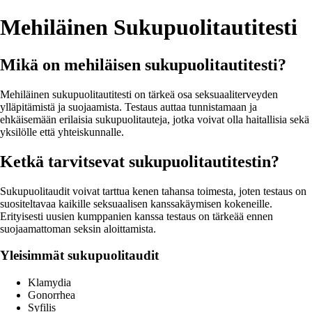
Mehiläinen Sukupuolitautitesti
Mikä on mehiläisen sukupuolitautitesti?
Mehiläinen sukupuolitautitesti on tärkeä osa seksuaaliterveyden
ylläpitämistä ja suojaamista. Testaus auttaa tunnistamaan ja
ehkäisemään erilaisia sukupuolitauteja, jotka voivat olla haitallisia sekä
yksilölle että yhteiskunnalle.
Ketkä tarvitsevat sukupuolitautitestin?
Sukupuolitaudit voivat tarttua kenen tahansa toimesta, joten testaus on
suositeltavaa kaikille seksuaalisen kanssakäymisen kokeneille.
Erityisesti uusien kumppanien kanssa testaus on tärkeää ennen
suojaamattoman seksin aloittamista.
Yleisimmät sukupuolitaudit
Klamydia
Gonorrhea
Syfilis