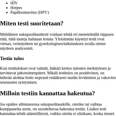
HIV
Herpes
Papilloomavirus (HPV)
Miten testi suoritetaan?
Mehiläisen sukupuolitautitesti voidaan tehdä eri menetelmillä riippuen
siitä, mitä tauteja halutaan testata. Yleisimmin käytetyt testit ovat
virtsan, verinäytteen tai gynekologisen/tutkimuksen avulla otetun
näytteen analysointi.
Testin tulos
Kun testitulokset ovat valmiit, lääkäri kertoo tulosten merkityksen ja
tarvittavat jatkotoimenpiteet. Mikäli testitulos on positiivinen, on
tärkeää aloittaa hoito nopeasti estääkseen taudin leviämisen ja vakavien
seurausten syntymisen.
Milloin testiin kannattaa hakeutua?
Jos epäilee altistuneensa sukupuolitaudeille, oireilee tai vaihtaa
kumppaneita usein, on suositeltavaa hakeutua testiin. Lisäksi testi
kannattaa tehdä säännöllisesti, vaikka oireita ei olisikaan, koska monet