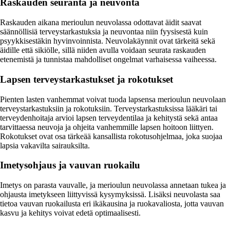
Raskauden seuranta ja neuvonta
Raskauden aikana merioulun neuvolassa odottavat äidit saavat
säännöllisiä terveystarkastuksia ja neuvontaa niin fyysisestä kuin
psyykkisestäkin hyvinvoinnista. Neuvolakäynnit ovat tärkeitä sekä
äidille että sikiölle, sillä niiden avulla voidaan seurata raskauden
etenemistä ja tunnistaa mahdolliset ongelmat varhaisessa vaiheessa.
Lapsen terveystarkastukset ja rokotukset
Pienten lasten vanhemmat voivat tuoda lapsensa merioulun neuvolaan
terveystarkastuksiin ja rokotuksiin. Terveystarkastuksissa lääkäri tai
terveydenhoitaja arvioi lapsen terveydentilaa ja kehitystä sekä antaa
tarvittaessa neuvoja ja ohjeita vanhemmille lapsen hoitoon liittyen.
Rokotukset ovat osa tärkeää kansallista rokotusohjelmaa, joka suojaa
lapsia vakavilta sairauksilta.
Imetysohjaus ja vauvan ruokailu
Imetys on parasta vauvalle, ja merioulun neuvolassa annetaan tukea ja
ohjausta imetykseen liittyvissä kysymyksissä. Lisäksi neuvolasta saa
tietoa vauvan ruokailusta eri ikäkausina ja ruokavaliosta, jotta vauvan
kasvu ja kehitys voivat edetä optimaalisesti.