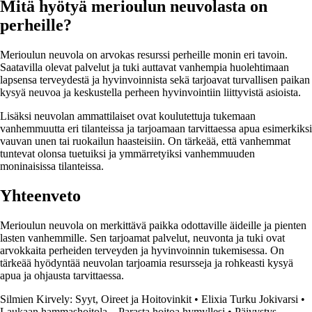
Mitä hyötyä merioulun neuvolasta on
perheille?
Merioulun neuvola on arvokas resurssi perheille monin eri tavoin.
Saatavilla olevat palvelut ja tuki auttavat vanhempia huolehtimaan
lapsensa terveydestä ja hyvinvoinnista sekä tarjoavat turvallisen paikan
kysyä neuvoa ja keskustella perheen hyvinvointiin liittyvistä asioista.
Lisäksi neuvolan ammattilaiset ovat koulutettuja tukemaan
vanhemmuutta eri tilanteissa ja tarjoamaan tarvittaessa apua esimerkiksi
vauvan unen tai ruokailun haasteisiin. On tärkeää, että vanhemmat
tuntevat olonsa tuetuiksi ja ymmärretyiksi vanhemmuuden
moninaisissa tilanteissa.
Yhteenveto
Merioulun neuvola on merkittävä paikka odottaville äideille ja pienten
lasten vanhemmille. Sen tarjoamat palvelut, neuvonta ja tuki ovat
arvokkaita perheiden terveyden ja hyvinvoinnin tukemisessa. On
tärkeää hyödyntää neuvolan tarjoamia resursseja ja rohkeasti kysyä
apua ja ohjausta tarvittaessa.
Silmien Kirvely: Syyt, Oireet ja Hoitovinkit
•
Elixia Turku Jokivarsi
•
Laukaan hammashoitola – Parasta hoitoa hymyllesi
•
Päivystys