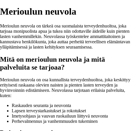
Merioulun neuvola
Merioulun neuvola on tärkeä osa suomalaista terveydenhuoltoa, joka
tarjoaa monipuolista apua ja tukea niin odottaville äideille kuin pienten
lasten vanhemmillekin. Neuvolassa työskentelee ammattitaitoinen ja
kannustava henkilökunta, joka auttaa perheitä terveellisen elämäntavan
ylläpitämisessä ja lasten kehityksen seuraamisessa.
Mitä on merioulun neuvola ja mitä
palveluita se tarjoaa?
Merioulun neuvola on osa kunnallista terveydenhuoltoa, joka keskittyy
erityisesti raskaana olevien naisten ja pienten lasten terveyden ja
hyvinvoinnin edistämiseen. Neuvolassa tarjotaan erilaisia palveluita,
kuten:
Raskauden seuranta ja neuvonta
Lapsen terveystarkastukset ja rokotukset
Imetysohjaus ja vauvan ruokailuun liittyvä neuvonta
Perhevalmennus ja vanhemmuuden tukeminen