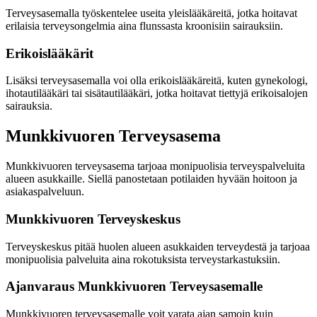
Terveysasemalla työskentelee useita yleislääkäreitä, jotka hoitavat
erilaisia terveysongelmia aina flunssasta kroonisiin sairauksiin.
Erikoislääkärit
Lisäksi terveysasemalla voi olla erikoislääkäreitä, kuten gynekologi,
ihotautilääkäri tai sisätautilääkäri, jotka hoitavat tiettyjä erikoisalojen
sairauksia.
Munkkivuoren Terveysasema
Munkkivuoren terveysasema tarjoaa monipuolisia terveyspalveluita
alueen asukkaille. Siellä panostetaan potilaiden hyvään hoitoon ja
asiakaspalveluun.
Munkkivuoren Terveyskeskus
Terveyskeskus pitää huolen alueen asukkaiden terveydestä ja tarjoaa
monipuolisia palveluita aina rokotuksista terveystarkastuksiin.
Ajanvaraus Munkkivuoren Terveysasemalle
Munkkivuoren terveysasemalle voit varata ajan samoin kuin