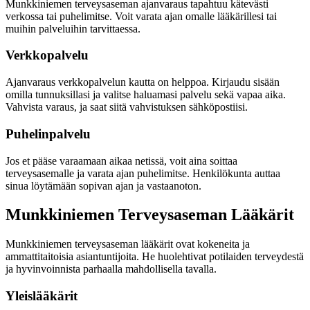
Munkkiniemen terveysaseman ajanvaraus tapahtuu kätevästi
verkossa tai puhelimitse. Voit varata ajan omalle lääkärillesi tai
muihin palveluihin tarvittaessa.
Verkkopalvelu
Ajanvaraus verkkopalvelun kautta on helppoa. Kirjaudu sisään
omilla tunnuksillasi ja valitse haluamasi palvelu sekä vapaa aika.
Vahvista varaus, ja saat siitä vahvistuksen sähköpostiisi.
Puhelinpalvelu
Jos et pääse varaamaan aikaa netissä, voit aina soittaa
terveysasemalle ja varata ajan puhelimitse. Henkilökunta auttaa
sinua löytämään sopivan ajan ja vastaanoton.
Munkkiniemen Terveysaseman Lääkärit
Munkkiniemen terveysaseman lääkärit ovat kokeneita ja
ammattitaitoisia asiantuntijoita. He huolehtivat potilaiden terveydestä
ja hyvinvoinnista parhaalla mahdollisella tavalla.
Yleislääkärit