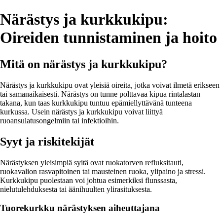
Närästys ja kurkkukipu:
Oireiden tunnistaminen ja hoito
Mitä on närästys ja kurkkukipu?
Närästys ja kurkkukipu ovat yleisiä oireita, jotka voivat ilmetä erikseen
tai samanaikaisesti. Närästys on tunne polttavaa kipua rintalastan
takana, kun taas kurkkukipu tuntuu epämiellyttävänä tunteena
kurkussa. Usein närästys ja kurkkukipu voivat liittyä
ruoansulatusongelmiin tai infektioihin.
Syyt ja riskitekijät
Närästyksen yleisimpiä syitä ovat ruokatorven refluksitauti,
ruokavalion rasvapitoinen tai mausteinen ruoka, ylipaino ja stressi.
Kurkkukipu puolestaan voi johtua esimerkiksi flunssasta,
nielutulehduksesta tai äänihuulten ylirasituksesta.
Tuorekurkku närästyksen aiheuttajana