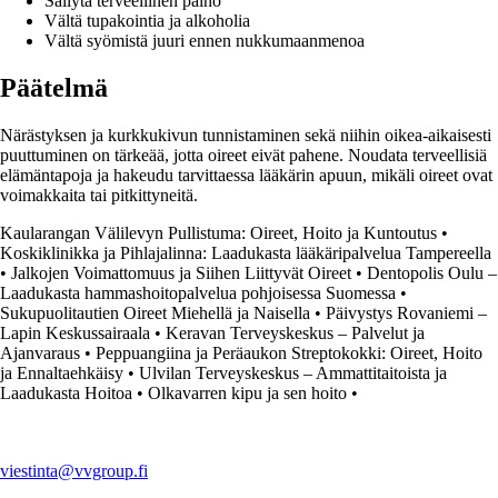
Säilytä terveellinen paino
Vältä tupakointia ja alkoholia
Vältä syömistä juuri ennen nukkumaanmenoa
Päätelmä
Närästyksen ja kurkkukivun tunnistaminen sekä niihin oikea-aikaisesti
puuttuminen on tärkeää, jotta oireet eivät pahene. Noudata terveellisiä
elämäntapoja ja hakeudu tarvittaessa lääkärin apuun, mikäli oireet ovat
voimakkaita tai pitkittyneitä.
Kaularangan Välilevyn Pullistuma: Oireet, Hoito ja Kuntoutus
•
Koskiklinikka ja Pihlajalinna: Laadukasta lääkäripalvelua Tampereella
•
Jalkojen Voimattomuus ja Siihen Liittyvät Oireet
•
Dentopolis Oulu –
Laadukasta hammashoitopalvelua pohjoisessa Suomessa
•
Sukupuolitautien Oireet Miehellä ja Naisella
•
Päivystys Rovaniemi –
Lapin Keskussairaala
•
Keravan Terveyskeskus – Palvelut ja
Ajanvaraus
•
Peppuangiina ja Peräaukon Streptokokki: Oireet, Hoito
ja Ennaltaehkäisy
•
Ulvilan Terveyskeskus – Ammattitaitoista ja
Laadukasta Hoitoa
•
Olkavarren kipu ja sen hoito
•
viestinta@vvgroup.fi