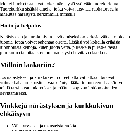
Monet ihmiset saattavat kokea närästystä syötyään tuorekurkkua.
Tuorekurkku sisältää aineita, jotka voivat ärsyttää ruokatorvea ja
aiheuttaa närästystä herkimmillä ihmisillä.
Hoito ja helpotus
Närästyksen ja kurkkukivun lievittämiseksi on tärkeää välttää ruokia ja
juomia, jotka voivat pahentaa oireita. Lisäksi voi kokeilla erilaisia
luonnollisia keinoja, kuten juoda vettä, pureskella pureskeltavaa
purukumia tai ottaa käyttöön närästystä lievittäviä lääkkeitä.
Milloin lääkäriin?
Jos närästyksen ja kurkkukivun oireet jatkuvat pitkään tai ovat
voimakkaita, on suositeltavaa kääntyä lääkärin puoleen. Lääkäri voi
tehdä tarvittavat tutkimukset ja määrätä sopivan hoidon oireiden
lievittämiseksi.
Vinkkejä närästyksen ja kurkkukivun
ehkäisyyn
Vältä rasvaisia ja mausteisia ruokia