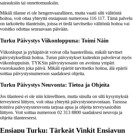
sairauksiin tai onnettomuuksiin.
Mikäli tilanne ei ole hengenvaarallinen, mutta vaatii silti välitöntä
hoitoa, voit ottaa yhteyttä ensiapuun numerossa 116 117. Tämä palvelu
on tarkoitettu tilanteisiin, joissa et tiedä tarvitsetko välitöntä hoitoa vai
voisitko odottaa seuraavaan päivään.
Turku Päivystys Viikonloppuna: Toimi Näin
Viikonloput ja pyhäpäivät voivat olla haasteellisia, mikäli tarvitset
päivystyksellistä hoitoa. Turun päivystykset kuitenkin palvelevat myös
viikonloppuisin. TYKSin päivystysosasto on avoinna ympäri
vuorokauden joka päivä. Mikäli epäröit tarvitsetko hoitoa, älä epäröi
soittaa päivystysnumeroon saadaksesi ohjeita.
Turku Päivystys Neuvonta: Tietoa ja Ohjeita
Jos tilanteesi ei ole niin kiireellinen, mutta sinulla on silti kysymyksiä
terveyteesi liittyen, voit ottaa yhteyttä päivystysneuvontaan. Turussa
toimiva päivystysneuvonta tarjoaa apua ja ohjeita terveysasioihin
liittyen. Voit soittaa numeroon 02 313 8800 saadaksesi neuvoja ja
ohjeita tilanteeseesi.
Ensiapu Turku: Tärkeät Vinkit Ensiavun