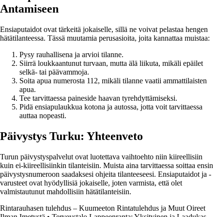
Antamiseen
Ensiaputaidot ovat tärkeitä jokaiselle, sillä ne voivat pelastaa hengen
hätätilanteessa. Tässä muutamia perusasioita, joita kannattaa muistaa:
Pysy rauhallisena ja arvioi tilanne.
Siirrä loukkaantunut turvaan, mutta älä liikuta, mikäli epäilet
selkä- tai päävammoja.
Soita apua numerosta 112, mikäli tilanne vaatii ammattilaisten
apua.
Tee tarvittaessa paineside haavan tyrehdyttämiseksi.
Pidä ensiapulaukkua kotona ja autossa, jotta voit tarvittaessa
auttaa nopeasti.
Päivystys Turku: Yhteenveto
Turun päivystyspalvelut ovat luotettava vaihtoehto niin kiireellisiin
kuin ei-kiireellisiinkin tilanteisiin. Muista aina tarvittaessa soittaa ensin
päivystysnumeroon saadaksesi ohjeita tilanteeseesi. Ensiaputaidot ja -
varusteet ovat hyödyllisiä jokaiselle, joten varmista, että olet
valmistautunut mahdollisiin hätätilanteisiin.
Rintarauhasen tulehdus – Kuumeeton Rintatulehdus ja Muut Oireet
Ilman Imetystä
•
Terveystalo Lappeenranta: Yksityinen ja Laadukas