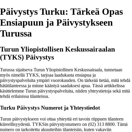
Päivystys Turku: Tärkeä Opas
Ensiapuun ja Päivystykseen
Turussa
Turun Yliopistollisen Keskussairaalan
(TYKS) Päivystys
Turussa sijaitseva Turun Yliopistollinen Keskussairaala, tunnetaan
myös nimellä TYKS, tarjoaa laadukasta ensiapua ja
päivystyspalveluita ympäri vuorokauden. On tärkeää tietää, mitä tehdä
hätätilanteessa ja minne kääntyä saadaksesi apua. Tässä artikkelissa
käsittelemme Turun päivystyspalveluita, niiden yhteystietoja sekä mitä
tehdä erilaisissa tilanteissa.
Turku Päivystys Numerot ja Yhteystiedot
Turun päivystykseen voi ottaa yhteyttä eri tavoin riippuen tilanteen
kiireellisyydestä. TYKSin päivystysnumero on (02) 313 8800. Tämä
numero on tarkoitettu akuutteihin tilanteisiin, kuten vakaviin