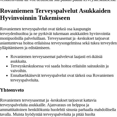
Rovaniemen Terveyspalvelut Asukkaiden
Hyvinvoinnin Tukemiseen
Rovaniemen terveyspalvelut ovat tärkeä osa kaupungin
terveydenhuoltoa ja ne pyrkivät tukemaan asukkaiden hyvinvointia
monipuolisilla palveluillaan. Terveysasemat ja -keskukset tarjoavat
asiantuntevaa hoitoa erilaisissa terveysongelmissa sekä tukea terveyden
ylläpitämiseen ja edistämiseen.
Rovaniemen terveysasemat palvelevat laajasti eri-ikäisiä
asukkaita.
Terveyskeskuksessa voi saada hoitoa erilaisiin sairauksiin ja
vaivoihin.
Ennaltaehkäisevät terveyspalvelut ovat tärkeä osa Rovaniemen
terveyspalveluita.
Yhteenveto
Rovaniemen terveysasemat ja -keskukset tarjoavat kattavia
terveyspalveluita asukkaille. Ajanvaraus on helppoa ja
ammattitaitoinen henkilökunta huolehtii sinusta parhaalla mahdollisella
tavalla. Muista hyödyntää terveyspalveluita ja pitää huolta