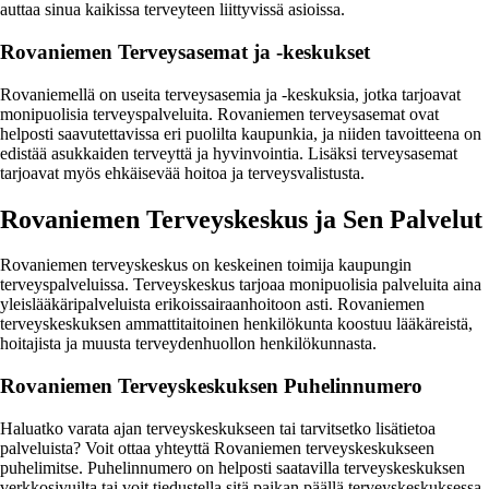
auttaa sinua kaikissa terveyteen liittyvissä asioissa.
Rovaniemen Terveysasemat ja -keskukset
Rovaniemellä on useita terveysasemia ja -keskuksia, jotka tarjoavat
monipuolisia terveyspalveluita. Rovaniemen terveysasemat ovat
helposti saavutettavissa eri puolilta kaupunkia, ja niiden tavoitteena on
edistää asukkaiden terveyttä ja hyvinvointia. Lisäksi terveysasemat
tarjoavat myös ehkäisevää hoitoa ja terveysvalistusta.
Rovaniemen Terveyskeskus ja Sen Palvelut
Rovaniemen terveyskeskus on keskeinen toimija kaupungin
terveyspalveluissa. Terveyskeskus tarjoaa monipuolisia palveluita aina
yleislääkäripalveluista erikoissairaanhoitoon asti. Rovaniemen
terveyskeskuksen ammattitaitoinen henkilökunta koostuu lääkäreistä,
hoitajista ja muusta terveydenhuollon henkilökunnasta.
Rovaniemen Terveyskeskuksen Puhelinnumero
Haluatko varata ajan terveyskeskukseen tai tarvitsetko lisätietoa
palveluista? Voit ottaa yhteyttä Rovaniemen terveyskeskukseen
puhelimitse. Puhelinnumero on helposti saatavilla terveyskeskuksen
verkkosivuilta tai voit tiedustella sitä paikan päällä terveyskeskuksessa.