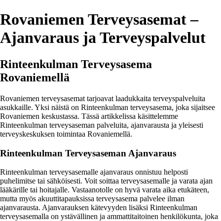
Rovaniemen Terveysasemat –
Ajanvaraus ja Terveyspalvelut
Rinteenkulman Terveysasema
Rovaniemellä
Rovaniemen terveysasemat tarjoavat laadukkaita terveyspalveluita
asukkaille. Yksi näistä on Rinteenkulman terveysasema, joka sijaitsee
Rovaniemen keskustassa. Tässä artikkelissa käsittelemme
Rinteenkulman terveysaseman palveluita, ajanvarausta ja yleisesti
terveyskeskuksen toimintaa Rovaniemellä.
Rinteenkulman Terveysaseman Ajanvaraus
Rinteenkulman terveysasemalle ajanvaraus onnistuu helposti
puhelimitse tai sähköisesti. Voit soittaa terveysasemalle ja varata ajan
lääkärille tai hoitajalle. Vastaanotolle on hyvä varata aika etukäteen,
mutta myös akuuttitapauksissa terveysasema palvelee ilman
ajanvarausta. Ajanvarauksen kätevyyden lisäksi Rinteenkulman
terveysasemalla on ystävällinen ja ammattitaitoinen henkilökunta, joka