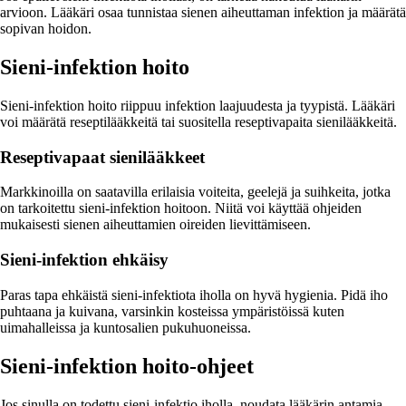
arvioon. Lääkäri osaa tunnistaa sienen aiheuttaman infektion ja määrätä
sopivan hoidon.
Sieni-infektion hoito
Sieni-infektion hoito riippuu infektion laajuudesta ja tyypistä. Lääkäri
voi määrätä reseptilääkkeitä tai suositella reseptivapaita sienilääkkeitä.
Reseptivapaat sienilääkkeet
Markkinoilla on saatavilla erilaisia voiteita, geelejä ja suihkeita, jotka
on tarkoitettu sieni-infektion hoitoon. Niitä voi käyttää ohjeiden
mukaisesti sienen aiheuttamien oireiden lievittämiseen.
Sieni-infektion ehkäisy
Paras tapa ehkäistä sieni-infektiota iholla on hyvä hygienia. Pidä iho
puhtaana ja kuivana, varsinkin kosteissa ympäristöissä kuten
uimahalleissa ja kuntosalien pukuhuoneissa.
Sieni-infektion hoito-ohjeet
Jos sinulla on todettu sieni-infektio iholla, noudata lääkärin antamia