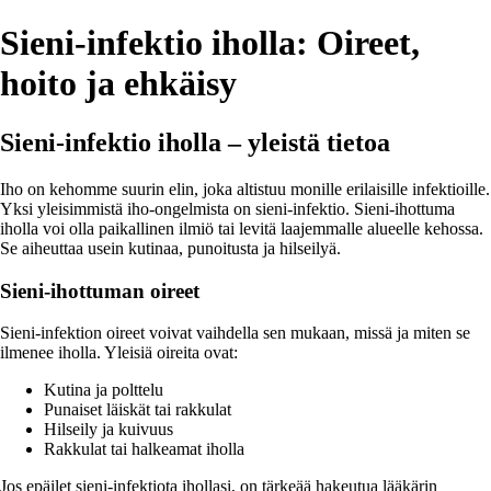
Sieni-infektio iholla: Oireet,
hoito ja ehkäisy
Sieni-infektio iholla – yleistä tietoa
Iho on kehomme suurin elin, joka altistuu monille erilaisille infektioille.
Yksi yleisimmistä iho-ongelmista on sieni-infektio. Sieni-ihottuma
iholla voi olla paikallinen ilmiö tai levitä laajemmalle alueelle kehossa.
Se aiheuttaa usein kutinaa, punoitusta ja hilseilyä.
Sieni-ihottuman oireet
Sieni-infektion oireet voivat vaihdella sen mukaan, missä ja miten se
ilmenee iholla. Yleisiä oireita ovat:
Kutina ja polttelu
Punaiset läiskät tai rakkulat
Hilseily ja kuivuus
Rakkulat tai halkeamat iholla
Jos epäilet sieni-infektiota ihollasi, on tärkeää hakeutua lääkärin