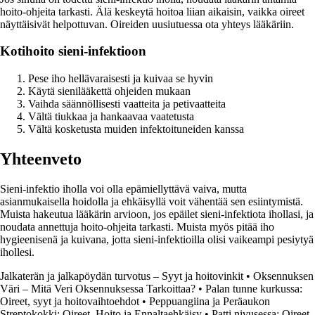
hoito-ohjeita tarkasti. Älä keskeytä hoitoa liian aikaisin, vaikka oireet
näyttäisivät helpottuvan. Oireiden uusiutuessa ota yhteys lääkäriin.
Kotihoito sieni-infektioon
Pese iho hellävaraisesti ja kuivaa se hyvin
Käytä sienilääkettä ohjeiden mukaan
Vaihda säännöllisesti vaatteita ja petivaatteita
Vältä tiukkaa ja hankaavaa vaatetusta
Vältä kosketusta muiden infektoituneiden kanssa
Yhteenveto
Sieni-infektio iholla voi olla epämiellyttävä vaiva, mutta
asianmukaisella hoidolla ja ehkäisyllä voit vähentää sen esiintymistä.
Muista hakeutua lääkärin arvioon, jos epäilet sieni-infektiota ihollasi, ja
noudata annettuja hoito-ohjeita tarkasti. Muista myös pitää iho
hygieenisenä ja kuivana, jotta sieni-infektioilla olisi vaikeampi pesiytyä
ihollesi.
Jalkaterän ja jalkapöydän turvotus – Syyt ja hoitovinkit
•
Oksennuksen
Väri – Mitä Veri Oksennuksessa Tarkoittaa?
•
Palan tunne kurkussa:
Oireet, syyt ja hoitovaihtoehdot
•
Peppuangiina ja Peräaukon
Streptokokki: Oireet, Hoito ja Ennaltaehkäisy
•
Patti nivusessa: Oireet,