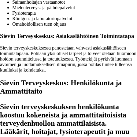
Sairaanhoitajan vastaanotot
Mielenterveys- ja päihdepalvelut
Fysioterapia
Röntgen- ja laboratoriopalvelut
Omahoidollisen tuen ohjaus
Sievin Terveyskeskus: Asiakaslähtöinen Toimintatapa
Sievin terveyskeskuksessa panostetaan vahvasti asiakaslähtöiseen
toimintatapaan. Potilaan yksilölliset tarpeet ja toiveet otetaan huomioon
hoidon suunnittelussa ja toteutuksessa. Työntekijät pyrkivät luomaan
avoimen ja luottamuksellisen ilmapiirin, jossa potilas tuntee tulleensa
kuulluksi ja kohdatuksi.
Sievin Terveyskeskus: Henkilökunta ja
Ammattitaito
Sievin terveyskeskuksen henkilökunta
koostuu kokeneista ja ammattitaitoisista
terveydenhuollon ammattilaisista.
Lääkärit, hoitajat, fysioterapeutit ja muu