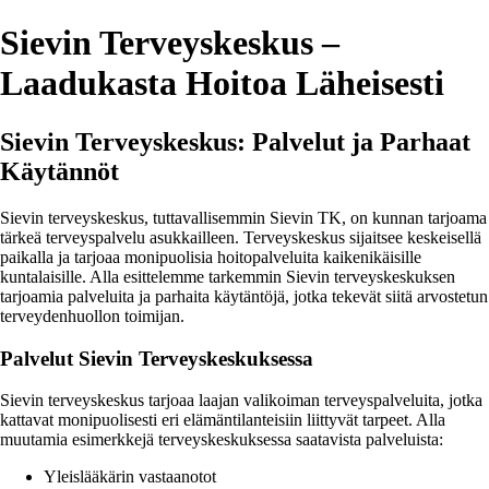
Sievin Terveyskeskus –
Laadukasta Hoitoa Läheisesti
Sievin Terveyskeskus: Palvelut ja Parhaat
Käytännöt
Sievin terveyskeskus, tuttavallisemmin Sievin TK, on kunnan tarjoama
tärkeä terveyspalvelu asukkailleen. Terveyskeskus sijaitsee keskeisellä
paikalla ja tarjoaa monipuolisia hoitopalveluita kaikenikäisille
kuntalaisille. Alla esittelemme tarkemmin Sievin terveyskeskuksen
tarjoamia palveluita ja parhaita käytäntöjä, jotka tekevät siitä arvostetun
terveydenhuollon toimijan.
Palvelut Sievin Terveyskeskuksessa
Sievin terveyskeskus tarjoaa laajan valikoiman terveyspalveluita, jotka
kattavat monipuolisesti eri elämäntilanteisiin liittyvät tarpeet. Alla
muutamia esimerkkejä terveyskeskuksessa saatavista palveluista:
Yleislääkärin vastaanotot