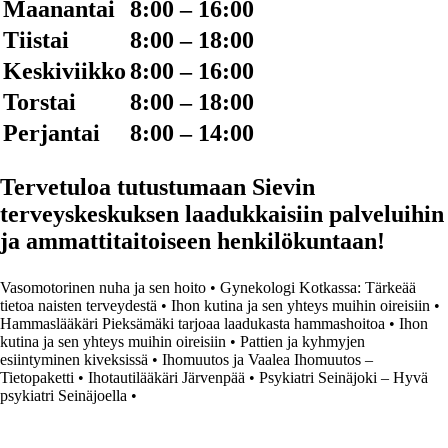
Maanantai
8:00 – 16:00
Tiistai
8:00 – 18:00
Keskiviikko
8:00 – 16:00
Torstai
8:00 – 18:00
Perjantai
8:00 – 14:00
Tervetuloa tutustumaan Sievin
terveyskeskuksen laadukkaisiin palveluihin
ja ammattitaitoiseen henkilökuntaan!
Vasomotorinen nuha ja sen hoito
•
Gynekologi Kotkassa: Tärkeää
tietoa naisten terveydestä
•
Ihon kutina ja sen yhteys muihin oireisiin
•
Hammaslääkäri Pieksämäki tarjoaa laadukasta hammashoitoa
•
Ihon
kutina ja sen yhteys muihin oireisiin
•
Pattien ja kyhmyjen
esiintyminen kiveksissä
•
Ihomuutos ja Vaalea Ihomuutos –
Tietopaketti
•
Ihotautilääkäri Järvenpää
•
Psykiatri Seinäjoki – Hyvä
psykiatri Seinäjoella
•