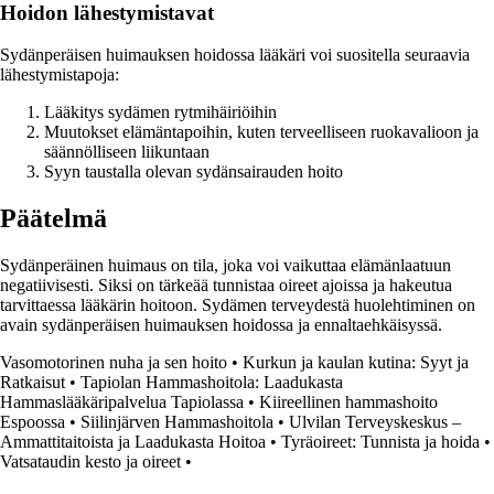
Hoidon lähestymistavat
Sydänperäisen huimauksen hoidossa lääkäri voi suositella seuraavia
lähestymistapoja:
Lääkitys sydämen rytmihäiriöihin
Muutokset elämäntapoihin, kuten terveelliseen ruokavalioon ja
säännölliseen liikuntaan
Syyn taustalla olevan sydänsairauden hoito
Päätelmä
Sydänperäinen huimaus on tila, joka voi vaikuttaa elämänlaatuun
negatiivisesti. Siksi on tärkeää tunnistaa oireet ajoissa ja hakeutua
tarvittaessa lääkärin hoitoon. Sydämen terveydestä huolehtiminen on
avain sydänperäisen huimauksen hoidossa ja ennaltaehkäisyssä.
Vasomotorinen nuha ja sen hoito
•
Kurkun ja kaulan kutina: Syyt ja
Ratkaisut
•
Tapiolan Hammashoitola: Laadukasta
Hammaslääkäripalvelua Tapiolassa
•
Kiireellinen hammashoito
Espoossa
•
Siilinjärven Hammashoitola
•
Ulvilan Terveyskeskus –
Ammattitaitoista ja Laadukasta Hoitoa
•
Tyräoireet: Tunnista ja hoida
•
Vatsataudin kesto ja oireet
•