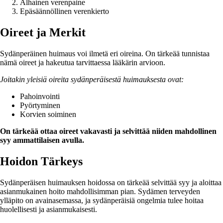
Alhainen verenpaine
Epäsäännöllinen verenkierto
Oireet ja Merkit
Sydänperäinen huimaus voi ilmetä eri oireina. On tärkeää tunnistaa
nämä oireet ja hakeutua tarvittaessa lääkärin arvioon.
Joitakin yleisiä oireita sydänperäisestä huimauksesta ovat:
Pahoinvointi
Pyörtyminen
Korvien soiminen
On tärkeää ottaa oireet vakavasti ja selvittää niiden mahdollinen
syy ammattilaisen avulla.
Hoidon Tärkeys
Sydänperäisen huimauksen hoidossa on tärkeää selvittää syy ja aloittaa
asianmukainen hoito mahdollisimman pian. Sydämen terveyden
ylläpito on avainasemassa, ja sydänperäisiä ongelmia tulee hoitaa
huolellisesti ja asianmukaisesti.