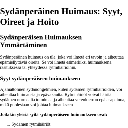
Sydänperäinen Huimaus: Syyt,
Oireet ja Hoito
Sydänperäisen Huimauksen
Ymmärtäminen
Sydänperäinen huimaus on tila, joka voi ilmetä eri tavoin ja aiheuttaa
epämiellyttäviä oireita. Se voi ilmetä esimerkiksi huimauksena
rasituksessa tai yhteydessä rytmihäiriöihin.
Syyt sydänperäiseen huimaukseen
Ajamattomien sydänongelmien, kuten sydämen rytmihäiriöiden, voi
aiheuttaa huimausta ja epävakautta. Rytmihäiriöt voivat häiritä
sydämen normaalia toimintaa ja aiheuttaa verenkierron epätasapainoa,
mikä puolestaan voi johtaa huimaukseen.
Joitakin yleisiä syitä sydänperäiseen huimaukseen ovat:
Sydämen rytmihäiriöt