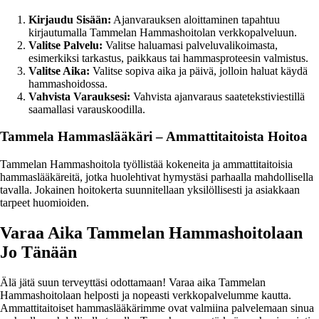
Kirjaudu Sisään:
Ajanvarauksen aloittaminen tapahtuu
kirjautumalla Tammelan Hammashoitolan verkkopalveluun.
Valitse Palvelu:
Valitse haluamasi palveluvalikoimasta,
esimerkiksi tarkastus, paikkaus tai hammasproteesin valmistus.
Valitse Aika:
Valitse sopiva aika ja päivä, jolloin haluat käydä
hammashoidossa.
Vahvista Varauksesi:
Vahvista ajanvaraus saatetekstiviestillä
saamallasi varauskoodilla.
Tammela Hammaslääkäri – Ammattitaitoista Hoitoa
Tammelan Hammashoitola työllistää kokeneita ja ammattitaitoisia
hammaslääkäreitä, jotka huolehtivat hymystäsi parhaalla mahdollisella
tavalla. Jokainen hoitokerta suunnitellaan yksilöllisesti ja asiakkaan
tarpeet huomioiden.
Varaa Aika Tammelan Hammashoitolaan
Jo Tänään
Älä jätä suun terveyttäsi odottamaan! Varaa aika Tammelan
Hammashoitolaan helposti ja nopeasti verkkopalvelumme kautta.
Ammattitaitoiset hammaslääkärimme ovat valmiina palvelemaan sinua