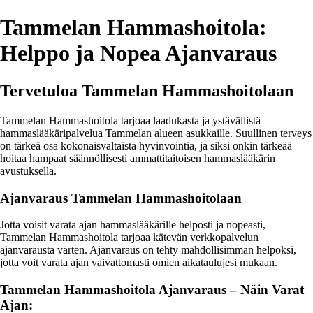
Tammelan Hammashoitola:
Helppo ja Nopea Ajanvaraus
Tervetuloa Tammelan Hammashoitolaan
Tammelan Hammashoitola tarjoaa laadukasta ja ystävällistä
hammaslääkäripalvelua Tammelan alueen asukkaille. Suullinen terveys
on tärkeä osa kokonaisvaltaista hyvinvointia, ja siksi onkin tärkeää
hoitaa hampaat säännöllisesti ammattitaitoisen hammaslääkärin
avustuksella.
Ajanvaraus Tammelan Hammashoitolaan
Jotta voisit varata ajan hammaslääkärille helposti ja nopeasti,
Tammelan Hammashoitola tarjoaa kätevän verkkopalvelun
ajanvarausta varten. Ajanvaraus on tehty mahdollisimman helpoksi,
jotta voit varata ajan vaivattomasti omien aikataulujesi mukaan.
Tammelan Hammashoitola Ajanvaraus – Näin Varat
Ajan: