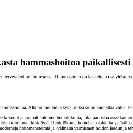
sta hammashoitoa paikallisesti
en terveydenhuollon resurssi. Hammashoito on keskeinen osa yleister
ä hammashoitoa. Alla on muutamia syitä, miksi sinun kannattaa valita 
kokenut ja ammattitaitoinen henkilökunta, joka panostaa asiakkaiden h
an toiminnan keskiössä. Henkilökunta kohtelee asiakkaita ystävällisest
derneja hoitomenetelmiä ja -välineitä varmistaen hoidon laadun ja t