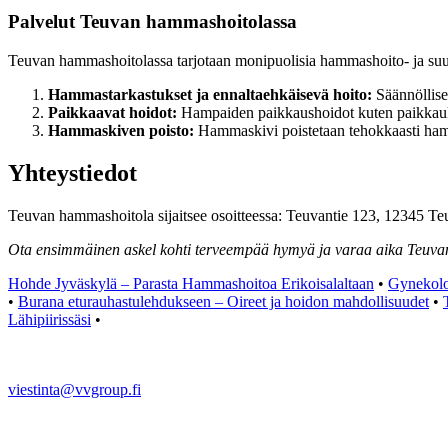
Palvelut Teuvan hammashoitolassa
Teuvan hammashoitolassa tarjotaan monipuolisia hammashoito- ja suunh
Hammastarkastukset ja ennaltaehkäisevä hoito:
Säännöllise
Paikkaavat hoidot:
Hampaiden paikkaushoidot kuten paikkaukse
Hammaskiven poisto:
Hammaskivi poistetaan tehokkaasti hamm
Yhteystiedot
Teuvan hammashoitola sijaitsee osoitteessa: Teuvantie 123, 12345 T
Ota ensimmäinen askel kohti terveempää hymyä ja varaa aika Teuva
Hohde Jyväskylä – Parasta Hammashoitoa Erikoisalaltaan
•
Gynekolo
•
Burana eturauhastulehdukseen – Oireet ja hoidon mahdollisuudet
•
Lähipiirissäsi
•
viestinta@vvgroup.fi