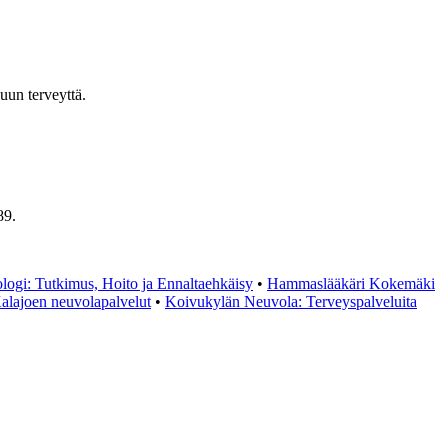
uun terveyttä.
89.
logi: Tutkimus, Hoito ja Ennaltaehkäisy
•
Hammaslääkäri Kokemäki
alajoen neuvolapalvelut
•
Koivukylän Neuvola: Terveyspalveluita