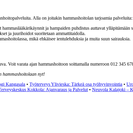
oitopalveluita. Alla on joitakin hammashoitolan tarjoamia palveluita:
t hammaslääkärikäynnit ja hampaiden puhdistus auttavat ylläpitämään s
t ja juurihoidot suoritetaan ammattitaidolla.
ashoitolassa, mikä ehkäisee ientulehduksia ja muita suun sairauksia.
euva. Voit varata ajan hammashoitoon soittamalla numeroon 012 345 67
n hammashoitolaan nyt!
gi Kangasala
•
Työterveys Ylivieska: Tärkeä osa työhyvinvointia
•
Uro
Terveyskeskus Kokkola: Ajanvaraus ja Palvelut
•
Neuvola Kalajoki – K