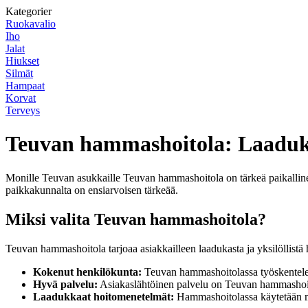
Kategorier
Ruokavalio
Iho
Jalat
Hiukset
Silmät
Hampaat
Korvat
Terveys
Teuvan hammashoitola: Laaduka
Monille Teuvan asukkaille Teuvan hammashoitola on tärkeä paikallin
paikkakunnalta on ensiarvoisen tärkeää.
Miksi valita Teuvan hammashoitola?
Teuvan hammashoitola tarjoaa asiakkailleen laadukasta ja yksilöllist
Kokenut henkilökunta:
Teuvan hammashoitolassa työskentelee 
Hyvä palvelu:
Asiakaslähtöinen palvelu on Teuvan hammashoitol
Laadukkaat hoitomenetelmät:
Hammashoitolassa käytetään mo