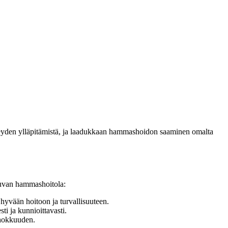
veyden ylläpitämistä, ja laadukkaan hammashoidon saaminen omalta
Teuvan hammashoitola:
yvään hoitoon ja turvallisuuteen.
i ja kunnioittavasti.
ehokkuuden.