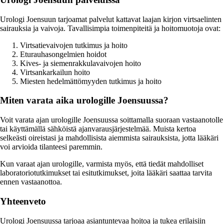
Urologi Joensuun tarjoamat palvelut kattavat laajan kirjon virtsaelinten
sairauksia ja vaivoja. Tavallisimpia toimenpiteitä ja hoitomuotoja ovat:
Virtsatievaivojen tutkimus ja hoito
Eturauhasongelmien hoidot
Kives- ja siemenrakkulavaivojen hoito
Virtsankarkailun hoito
Miesten hedelmättömyyden tutkimus ja hoito
Miten varata aika urologille Joensuussa?
Voit varata ajan urologille Joensuussa soittamalla suoraan vastaanotolle
tai käyttämällä sähköistä ajanvarausjärjestelmää. Muista kertoa
selkeästi oireistasi ja mahdollisista aiemmista sairauksista, jotta lääkäri
voi arvioida tilanteesi paremmin.
Kun varaat ajan urologille, varmista myös, että tiedät mahdolliset
laboratoriotutkimukset tai esitutkimukset, joita lääkäri saattaa tarvita
ennen vastaanottoa.
Yhteenveto
Urologi Joensuussa tarjoaa asiantuntevaa hoitoa ja tukea erilaisiin