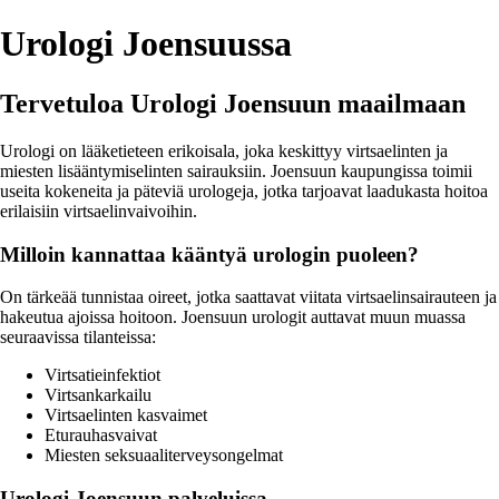
Urologi Joensuussa
Tervetuloa Urologi Joensuun maailmaan
Urologi on lääketieteen erikoisala, joka keskittyy virtsaelinten ja
miesten lisääntymiselinten sairauksiin. Joensuun kaupungissa toimii
useita kokeneita ja päteviä urologeja, jotka tarjoavat laadukasta hoitoa
erilaisiin virtsaelinvaivoihin.
Milloin kannattaa kääntyä urologin puoleen?
On tärkeää tunnistaa oireet, jotka saattavat viitata virtsaelinsairauteen ja
hakeutua ajoissa hoitoon. Joensuun urologit auttavat muun muassa
seuraavissa tilanteissa:
Virtsatieinfektiot
Virtsankarkailu
Virtsaelinten kasvaimet
Eturauhasvaivat
Miesten seksuaaliterveysongelmat
Urologi Joensuun palveluissa