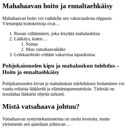
Mahahaavan hoito ja ennaltaehkäisy
Mahahaavan hoito voi vaihdella sen vakavuudesta riippuen.
Yleisimpiä hoitokeinoja ovat…
Ruoan välttäminen, joka ärsyttää mahalaukkua
Lääkitys, kuten…
Somac
Muu vatsahaavalääke
Leikkaushoito erittäin vakavissa tapauksissa
Pohjukaissuolen kipu ja mahalaukun tulehdus –
Hoito ja ennaltaehkäisy
Pohjukaissuolen kivun ja mahalaukun tulehduksen hoitaminen voi
vaatia erilaisia lääkkeitä ja elämäntapamuutoksia. Tärkeää on
noudattaa lääkärin ohjeita tarkasti.
Mistä vatsahaava johtuu?
Vatsahaavan syntymekanismeista on useita teorioita, mutta
yleisimmin sen ajatellaan johtuvan…