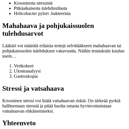
Kroonisesta stressistä
Pitkäaikaisesta tulehdustilasta
Helicobacter pylori -bakteerista
Mahahaava ja pohjukaissuolen
tulehdusarvot
Lääkäri voi määrätä erilaisia testejä selvittääkseen mahahaavan tai
pohjukaissuolen tulehduksen vakavuutta. Näihin testauksiin kuuluu
usein…
Verikokeet
Ulosteanalyysi
Gastroskopia
Stressi ja vatsahaava
Krooninen stressi voi lisätä vatsahaavan riskiä. On tärkeää pyrkiä
hallitsemaan stressiä ja pitää huolta omasta hyvinvoinnistaan
vatsahaavan ehkäisemiseksi.
Yhteenveto