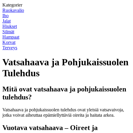
Kategorier
Ruokavalio
Iho
Jalat
Hiukset
Silmät
Hampaat
Korvat
Terveys
Vatsahaava ja Pohjukaissuolen
Tulehdus
Mitä ovat vatsahaava ja pohjukaissuolen
tulehdus?
Vatsahaava ja pohjukaissuolen tulehdus ovat yleisiä vatsavaivoja,
jotka voivat aiheuttaa epämiellyttäviä oireita ja haitata arkea.
Vuotava vatsahaava – Oireet ja