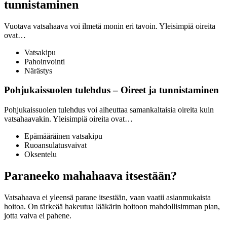
tunnistaminen
Vuotava vatsahaava voi ilmetä monin eri tavoin. Yleisimpiä oireita
ovat…
Vatsakipu
Pahoinvointi
Närästys
Pohjukaissuolen tulehdus – Oireet ja tunnistaminen
Pohjukaissuolen tulehdus voi aiheuttaa samankaltaisia oireita kuin
vatsahaavakin. Yleisimpiä oireita ovat…
Epämääräinen vatsakipu
Ruoansulatusvaivat
Oksentelu
Paraneeko mahahaava itsestään?
Vatsahaava ei yleensä parane itsestään, vaan vaatii asianmukaista
hoitoa. On tärkeää hakeutua lääkärin hoitoon mahdollisimman pian,
jotta vaiva ei pahene.