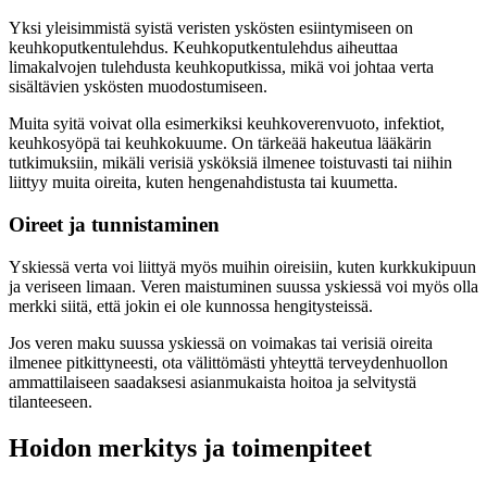
Yksi yleisimmistä syistä veristen yskösten esiintymiseen on
keuhkoputkentulehdus. Keuhkoputkentulehdus aiheuttaa
limakalvojen tulehdusta keuhkoputkissa, mikä voi johtaa verta
sisältävien yskösten muodostumiseen.
Muita syitä voivat olla esimerkiksi keuhkoverenvuoto, infektiot,
keuhkosyöpä tai keuhkokuume. On tärkeää hakeutua lääkärin
tutkimuksiin, mikäli verisiä ysköksiä ilmenee toistuvasti tai niihin
liittyy muita oireita, kuten hengenahdistusta tai kuumetta.
Oireet ja tunnistaminen
Yskiessä verta voi liittyä myös muihin oireisiin, kuten kurkkukipuun
ja veriseen limaan. Veren maistuminen suussa yskiessä voi myös olla
merkki siitä, että jokin ei ole kunnossa hengitysteissä.
Jos veren maku suussa yskiessä on voimakas tai verisiä oireita
ilmenee pitkittyneesti, ota välittömästi yhteyttä terveydenhuollon
ammattilaiseen saadaksesi asianmukaista hoitoa ja selvitystä
tilanteeseen.
Hoidon merkitys ja toimenpiteet