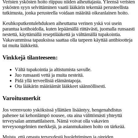
Veristen yskösten hoito riippuu niiden aiheuttajasta. Yleensä veristen
yskösten syyn selvittäminen vaatii lääkärin tekemää perusteellista
tutkimusta, jonka perusteella voidaan määrätä oikeanlainen hoito.
Keuhkoputkentulehduksen aiheuttama verinen yskä voi usein
parantua kotihoidolla, kuten lepäämällä riittävästi, juomalla runsaasti
nestettä, käyttämällä reseptilääkettä ja välttämällä tupakointia.
Vakavammissa tapauksissa saattaa olla tarpeen käyttää antibiootteja
tai muita lääkkeitä.
Vinkkejä tilanteeseen:
Vältä tupakointia ja altistumista savulle.
Juo runsaasti vettä ja muita nesteitä.
Pidä yllä terveellisiä elämäntapoja.
Ota lääkärin määräämät lääkkeet säännöllisesti.
Varoitusmerkit
Jos verenvuoto ysköksissä yllättäen lisääntyy, hengenahdistus
pahenee tai kehonlämpö nousee, ota aina välittömästi yhteyttä
terveysalan ammattilaiseen. Nämä voivat olla vakavien
terveysongelmien merkkejä, ja asianmukainen hoito on tärkeää.
Muista, että omasta terveydestä huolehtiminen ja oireiden