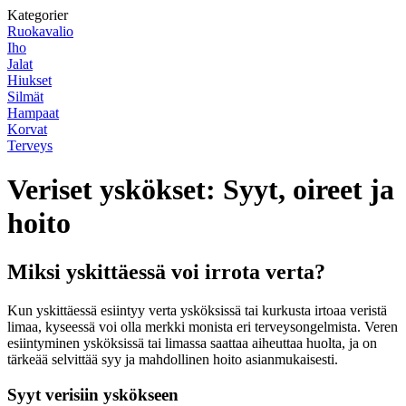
Kategorier
Ruokavalio
Iho
Jalat
Hiukset
Silmät
Hampaat
Korvat
Terveys
Veriset yskökset: Syyt, oireet ja
hoito
Miksi yskittäessä voi irrota verta?
Kun yskittäessä esiintyy verta ysköksissä tai kurkusta irtoaa veristä
limaa, kyseessä voi olla merkki monista eri terveysongelmista. Veren
esiintyminen ysköksissä tai limassa saattaa aiheuttaa huolta, ja on
tärkeää selvittää syy ja mahdollinen hoito asianmukaisesti.
Syyt verisiin yskökseen