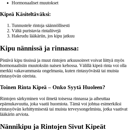
Hormonaaliset muutokset
Kipeä Käsiteltäväksi:
Tunnustele rintoja säännöllisesti
Vältä puristavia rintaliivejä
Hakeudu lääkäriin, jos kipu jatkuu
Kipu nännissä ja rinnassa:
Pistävä kipu tississä ja muut rintojen arkuusoireet voivat liittyä myös
hormonaalisiin muutoksiin naisen kehossa. Välillä kipeä rinta voi olla
merkki vakavammasta ongelmasta, kuten rintasyövästä tai muista
rintasyövän oireista.
Toinen Rinta Kipeä – Onko Syytä Huoleen?
Rintojen särkyminen voi ilmetä toisessa rinnassa ja aiheuttaa
epämukavuutta, joka vaatii huomiota. Tämä voi johtua esimerkiksi
rintasyövän kehittymisestä tai muista terveysongelmista, jotka vaativat
lääkärin arviota.
Nännikipu ja Rintojen Sivut Kipeät