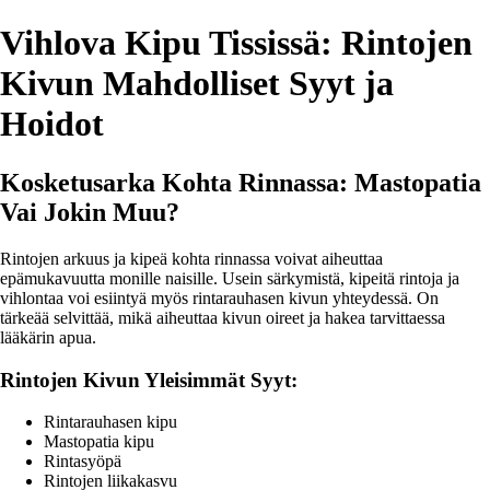
Vihlova Kipu Tississä: Rintojen
Kivun Mahdolliset Syyt ja
Hoidot
Kosketusarka Kohta Rinnassa: Mastopatia
Vai Jokin Muu?
Rintojen arkuus ja kipeä kohta rinnassa voivat aiheuttaa
epämukavuutta monille naisille. Usein särkymistä, kipeitä rintoja ja
vihlontaa voi esiintyä myös rintarauhasen kivun yhteydessä. On
tärkeää selvittää, mikä aiheuttaa kivun oireet ja hakea tarvittaessa
lääkärin apua.
Rintojen Kivun Yleisimmät Syyt:
Rintarauhasen kipu
Mastopatia kipu
Rintasyöpä
Rintojen liikakasvu