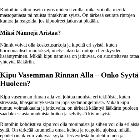
Rintoihin sattuu usein myös niiden sivuilla, mikä voi olla merkki
mastopatiasta tai muista rintakivun syistä. On tärkeää seurata rintojen
kuntoa ja reagoida, jos kipuoireet jatkuvat pitkään.
Miksi Nännejä Aristaa?
Nännit voivat olla kosketusarkoja ja kipeitä eri syistä, kuten
hormonaaliset muutokset, imetysjakso tai rintojen herkkyyden
lisääntyminen. Mikäli kipu nännissä on jatkuvaa, on suositeltavaa ottaa
yhteyttä lääkäriin.
Kipu Vasemman Rinnan Alla – Onko Syytä
Huoleen?
Kipu vasemman rinnan alla voi johtua monista eri tekijöistä, kuten
stressistä, lihasjännityksestä tai jopa sydänongelmista. Mikäli kipu
tuntuu voimakkaalta ja jatkuvalta, on tärkeää kääntyä lääkärin puoleen
saadaksesi asianmukaista hoitoa ja selvitystä kivun syistä.
Rintoihin kohdistuva kipu voi olla moninaista ja siihen voi olla erilaisia
syitä. On tärkeää kuunnella omaa kehoa ja reagoida ajoissa, mikäli
epäilet rintakivun vakavaa syytä. Terveydestä huolehtiminen ja