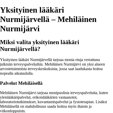
Yksityinen lääkäri
Nurmijärvellä – Mehiläinen
Nurmijärvi
Miksi valita yksityinen lääkäri
Nurmijärvellä?
Yksityinen lääkäri Nurmijärvellä tarjoaa monia etuja verrattuna
julkisiin terveyspalveluihin. Mehiläinen Nurmijärvi on yksi alueen
arvostetuimmista terveyskeskuksista, jossa saat laadukasta hoitoa
nopealla aikataululla.
Palvelut Mehiläisellä
Mehiläinen Nurmijärvi tarjoaa monipuolisia terveyspalveluita, kuten
yleislääkäripalvelut, erikoislääkärien vastaanotot,
laboratoriotutkimukset, kuvantamispalvelut ja fysioterapian. Lisäksi
Mehiläisellä on mahdollisuus saada hoitoa myös iltaisin ja
viikonloppuisin.