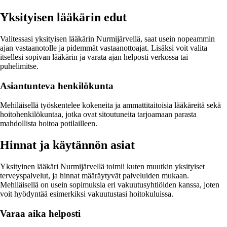
Yksityisen lääkärin edut
Valitessasi yksityisen lääkärin Nurmijärvellä, saat usein nopeammin
ajan vastaanotolle ja pidemmät vastaanottoajat. Lisäksi voit valita
itsellesi sopivan lääkärin ja varata ajan helposti verkossa tai
puhelimitse.
Asiantunteva henkilökunta
Mehiläisellä työskentelee kokeneita ja ammattitaitoisia lääkäreitä sekä
hoitohenkilökuntaa, jotka ovat sitoutuneita tarjoamaan parasta
mahdollista hoitoa potilailleen.
Hinnat ja käytännön asiat
Yksityinen lääkäri Nurmijärvellä toimii kuten muutkin yksityiset
terveyspalvelut, ja hinnat määräytyvät palveluiden mukaan.
Mehiläisellä on usein sopimuksia eri vakuutusyhtiöiden kanssa, joten
voit hyödyntää esimerkiksi vakuutustasi hoitokuluissa.
Varaa aika helposti