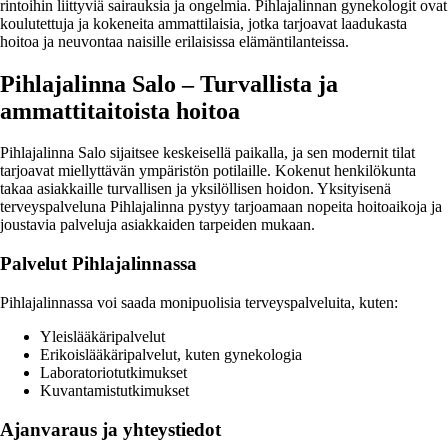
rintoihin liittyviä sairauksia ja ongelmia. Pihlajalinnan gynekologit ovat
koulutettuja ja kokeneita ammattilaisia, jotka tarjoavat laadukasta
hoitoa ja neuvontaa naisille erilaisissa elämäntilanteissa.
Pihlajalinna Salo – Turvallista ja
ammattitaitoista hoitoa
Pihlajalinna Salo sijaitsee keskeisellä paikalla, ja sen modernit tilat
tarjoavat miellyttävän ympäristön potilaille. Kokenut henkilökunta
takaa asiakkaille turvallisen ja yksilöllisen hoidon. Yksityisenä
terveyspalveluna Pihlajalinna pystyy tarjoamaan nopeita hoitoaikoja ja
joustavia palveluja asiakkaiden tarpeiden mukaan.
Palvelut Pihlajalinnassa
Pihlajalinnassa voi saada monipuolisia terveyspalveluita, kuten:
Yleislääkäripalvelut
Erikoislääkäripalvelut, kuten gynekologia
Laboratoriotutkimukset
Kuvantamistutkimukset
Ajanvaraus ja yhteystiedot