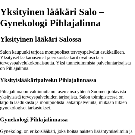
Yksityinen lääkäri Salo –
Gynekologi Pihlajalinna
Yksityinen lääkäri Salossa
Salon kaupunki tarjoaa monipuoliset terveyspalvelut asukkailleen.
Yksityiset lääkäriasemat ja erikoislääkärit ovat osa tätä
terveyspalvelukokonaisuutta. Yksi tunnetuimmista palveluntarjoajista
on Pihlajalinna.
Yksityislääkäripalvelut Pihlajalinnassa
Pihlajalinna on vakiinnuttanut asemansa yhtenä Suomen johtavista
yksityisistä terveyspalveluiden tarjoajista. Salon toimipisteessä on
tarjolla laadukasta ja monipuolista lääkäripalveluita, mukaan lukien
gynekologiset tarkastukset.
Gynekologi Pihlajalinnassa
Gynekologi on erikoislääkäri, joka hoitaa naisten lisääntymiselimiin ja