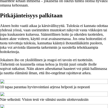
määrittele ketään ihmisenä – jokaisella on oikeus tuntea olonsa hyväksi
omassa kehossaan.
Pitkäjänteisyys palkitaan
Aknen hoito vaatii aikaa ja kärsivällisyyttä. Tuloksia ei kannata odottaa
yhdessä yössä, vaan useimmiten muutokset näkyvät vasta viikkojen tai
jopa kuukausien kuluessa. Säännöllinen hoito ja oikeiden tuotteiden,
kuten akne voiteen, käyttö ovat avainasemassa. Jos oma hoitorutiini ei
tuota toivottuja tuloksia, kannattaa kääntyä ihotautilääkärin puoleen,
joka voi arvioida tilannetta tarkemmin ja suositella tehokkaampia
hoitokeinoja.
Jokainen iho on yksilöllinen ja reagoi eri tavoin eri tuotteisiin.
Tärkeintä on kuunnella omaa kehoa ja löytää juuri omalle iholle
sopivat ratkaisut. Näin aknen aiheuttamat haasteet voi pitää hallinnassa
ja nauttia elämästä ilman, että iho-ongelmat rajoittavat arkea.
10 tapaa parantaa hyvinvointiasi arjessa helposti ja nopeasti
Näe selkeästi: Vision testi vie silmäsi uusiin ulottuvuuksiin