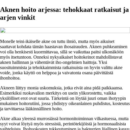
Aknen hoito arjessa: tehokkaat ratkaisut ja
arjen vinkit
Monelle teini-ikäiselle akne on tuttu ilmiö, mutta myös aikuiset
saattavat kohdata tämän haastavan ihosairauden. Aknen puhkeaminen
voi olla henkisesti kuormittavaa, sillä se vaikuttaa paitsi ulkonäköön
myös itsetuntoon. Onneksi nykyaikaiset hoitokeinot mahdollistavat
aknen hallinnan ja vähentävät iho-ongelmien haittoja. Yksi
suosituimmista ja tehokkaimmista ratkaisuista on hyvin valittu akne
voide, jonka käyttö on helppoa ja vaivatonta osana päivittäistä
ihonhoitoa.
Akneen liittyy monia uskomuksia, jotka eivät aina pidä paikkaansa.
Esimerkiksi ruokavalion merkitys on usein ylikorostettu, vaikka
yksilölliset erot ovat suuria. Tärkeintä on löytää juuri oman ihotyypin
mukainen hoitorutiini, jossa yhdistyy oikeanlainen puhdistus, kosteutus
ja tarvittaessa lääkinnällinen hoito.
Akne alkaa yleensä murrosiässä hormonitoiminnan vilkastuessa, mutta
syyt voivat löytyä myös stressistä, perintötekijöistä ja hormonaalisista
vaihteluista. Ihohuokosten tukkeutuminen ja bakteerien liiallinen kasvu