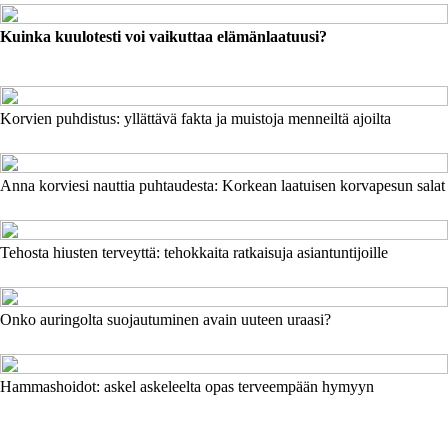
Kuinka kuulotesti voi vaikuttaa elämänlaatuusi?
Korvien puhdistus: yllättävä fakta ja muistoja menneiltä ajoilta
Anna korviesi nauttia puhtaudesta: Korkean laatuisen korvapesun salat
Tehosta hiusten terveyttä: tehokkaita ratkaisuja asiantuntijoille
Onko auringolta suojautuminen avain uuteen uraasi?
Hammashoidot: askel askeleelta opas terveempään hymyyn