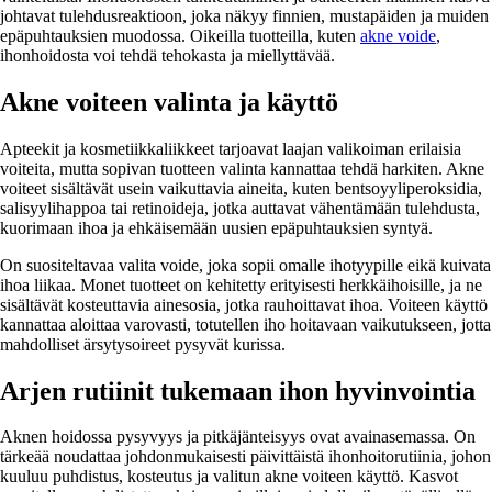
johtavat tulehdusreaktioon, joka näkyy finnien, mustapäiden ja muiden
epäpuhtauksien muodossa. Oikeilla tuotteilla, kuten
akne voide
,
ihonhoidosta voi tehdä tehokasta ja miellyttävää.
Akne voiteen valinta ja käyttö
Apteekit ja kosmetiikkaliikkeet tarjoavat laajan valikoiman erilaisia
voiteita, mutta sopivan tuotteen valinta kannattaa tehdä harkiten. Akne
voiteet sisältävät usein vaikuttavia aineita, kuten bentsoyyliperoksidia,
salisyylihappoa tai retinoideja, jotka auttavat vähentämään tulehdusta,
kuorimaan ihoa ja ehkäisemään uusien epäpuhtauksien syntyä. ​
On suositeltavaa valita voide, joka sopii omalle ihotyypille eikä kuivata
ihoa liikaa. Monet tuotteet on kehitetty erityisesti herkkäihoisille, ja ne
sisältävät kosteuttavia ainesosia, jotka rauhoittavat ihoa. Voiteen käyttö
kannattaa aloittaa varovasti, totutellen iho hoitavaan vaikutukseen, jotta
mahdolliset ärsytysoireet pysyvät kurissa.
Arjen rutiinit tukemaan ihon hyvinvointia
Aknen hoidossa pysyvyys ja pitkäjänteisyys ovat avainasemassa. On
tärkeää noudattaa johdonmukaisesti päivittäistä ihonhoitorutiinia, johon
kuuluu puhdistus, kosteutus ja valitun akne voiteen käyttö. Kasvot