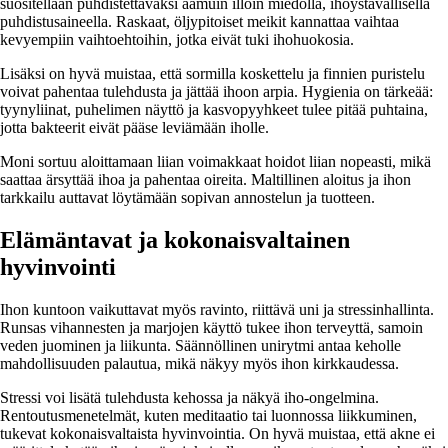
suositellaan puhdistettavaksi aamuin illoin miedolla, ihoystävällisellä
puhdistusaineella. Raskaat, öljypitoiset meikit kannattaa vaihtaa
kevyempiin vaihtoehtoihin, jotka eivät tuki ihohuokosia.
Lisäksi on hyvä muistaa, että sormilla koskettelu ja finnien puristelu
voivat pahentaa tulehdusta ja jättää ihoon arpia. Hygienia on tärkeää:
tyynyliinat, puhelimen näyttö ja kasvopyyhkeet tulee pitää puhtaina,
jotta bakteerit eivät pääse leviämään iholle.
Moni sortuu aloittamaan liian voimakkaat hoidot liian nopeasti, mikä
saattaa ärsyttää ihoa ja pahentaa oireita. Maltillinen aloitus ja ihon
tarkkailu auttavat löytämään sopivan annostelun ja tuotteen.
Elämäntavat ja kokonaisvaltainen
hyvinvointi
Ihon kuntoon vaikuttavat myös ravinto, riittävä uni ja stressinhallinta.
Runsas vihannesten ja marjojen käyttö tukee ihon terveyttä, samoin
veden juominen ja liikunta. Säännöllinen unirytmi antaa keholle
mahdollisuuden palautua, mikä näkyy myös ihon kirkkaudessa.​
Stressi voi lisätä tulehdusta kehossa ja näkyä iho-ongelmina.
Rentoutusmenetelmät, kuten meditaatio tai luonnossa liikkuminen,
tukevat kokonaisvaltaista hyvinvointia. On hyvä muistaa, että akne ei