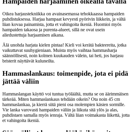
Hampaiden harjaaminen oikealla tavalla
Oikea harjaustekniikka on avainasemassa tehokkaassa hampaiden
puhdistuksessa. Harjaa hampaat kevyesti pyörivin liikkein, ja vältä
liian kovaa painamista, jotta et vahingoita ikeniä. Huomioi myös
hampaiden takaosa ja purenta-alueet, sillä ne ovat usein
aliedustettuja harjaamisen aikana.
Älä unohda harjata kielen pintaa! Kieli voi kerätä bakteereita, jotka
vaikuttavat suuhygieniaan. Muista myös vaihtaa hammasharja
säännöllisesti, noin kolmen kuukauden välein, tai heti, jos harjasu
bristerit näyttävät kuluneilta.
Hammaslankaus: toimenpide, jota ei pidä
jättää väliin
Hammaslangan käyttö voi tuntua työläältä, mutta se on äärimmäisen
tärkeää. Miten hammaslankaus tehdään oikein? Ota noin 45 cm
hammaslankaa, ja kierrä siitä pieni osa molempien käsien sormille.
Vie lanka varovasti hampaiden väliin ja liikuta sitä ylös ja alas,
puhdistaen samalla myös ienraja. Vältä liian voimakasta liikettä, jotta
et vahingoita ikeniä.