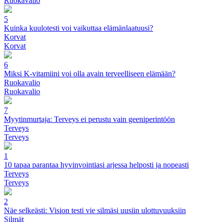
Ruokavalio
5
Kuinka kuulotesti voi vaikuttaa elämänlaatuusi?
Korvat
Korvat
6
Miksi K-vitamiini voi olla avain terveelliseen elämään?
Ruokavalio
Ruokavalio
7
Myytinmurtaja: Terveys ei perustu vain geeniperintöön
Terveys
Terveys
1
10 tapaa parantaa hyvinvointiasi arjessa helposti ja nopeasti
Terveys
Terveys
2
Näe selkeästi: Vision testi vie silmäsi uusiin ulottuvuuksiin
Silmät