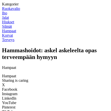
Kategorier
Ruokavalio
Iho
Jalat
Hiukset
Silmät
Hampaat
Korvat
Terveys
Hammashoidot: askel askeleelta opas
terveempään hymyyn
Hampaat
Hampaat
Sharing is caring
X
Facebook
Instagram
LinkedIn
YouTube
Pinterest