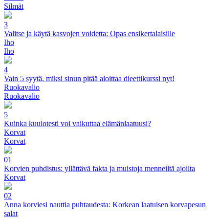
Silmät
3
Valitse ja käytä kasvojen voidetta: Opas ensikertalaisille
Iho
Iho
4
Vain 5 syytä, miksi sinun pitää aloittaa dieettikurssi nyt!
Ruokavalio
Ruokavalio
5
Kuinka kuulotesti voi vaikuttaa elämänlaatuusi?
Korvat
Korvat
01
Korvien puhdistus: yllättävä fakta ja muistoja menneiltä ajoilta
Korvat
02
Anna korviesi nauttia puhtaudesta: Korkean laatuisen korvapesun
salat