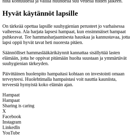
niitä kohtuudella ja välillä huuhdella suu vedellä niiden jälkeen.
Hyvät käytännöt lapsille
On tärkeää opettaa lapsille suuhygienian perusteet jo varhaisessa
vaiheessa. Ala harjata lapsesi hampaat, kun ensimmäiset hampaat
puhkeavat. Tee hammasharjaamisesta hauskaa ja kannustavaa, jotta
lapsi oppii hyvät tavat heti nuoresta pitäen.
Säännölliset hammaslääkärikäynnit kannattaa sisällyttää lasten
elämään, jotta he oppivat pitämään huolta suustaan ja ymmärtävät
suuhygienian tärkeyden.
Päivittäinen huolenpito hampaitasi kohtaan on investointi omaan
terveyteesi. Huolehtimalla hampaistasi voit nauttia kauniista,
terveestä hymyistä koko elämän ajan.
Hampaat
Hampaat
Sharing is caring
X
Facebook
Instagram
LinkedIn
YouTube