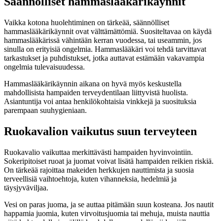
Säännölliset hammaslääkärikäynnit
Vaikka kotona huolehtiminen on tärkeää, säännölliset
hammaslääkärikäynnit ovat välttämättömiä. Suositeltavaa on käydä
hammaslääkärissä vähintään kerran vuodessa, tai useammin, jos
sinulla on erityisiä ongelmia. Hammaslääkäri voi tehdä tarvittavat
tarkastukset ja puhdistukset, jotka auttavat estämään vakavampia
ongelmia tulevaisuudessa.
Hammaslääkärikäynnin aikana on hyvä myös keskustella
mahdollisista hampaiden terveydentilaan liittyvistä huolista.
Asiantuntija voi antaa henkilökohtaisia vinkkejä ja suosituksia
parempaan suuhygieniaan.
Ruokavalion vaikutus suun terveyteen
Ruokavalio vaikuttaa merkittävästi hampaiden hyvinvointiin.
Sokeripitoiset ruoat ja juomat voivat lisätä hampaiden reikien riskiä.
On tärkeää rajoittaa makeiden herkkujen nauttimista ja suosia
terveellisiä vaihtoehtoja, kuten vihanneksia, hedelmiä ja
täysjyväviljaa.
Vesi on paras juoma, ja se auttaa pitämään suun kosteana. Jos nautit
happamia juomia, kuten virvoitusjuomia tai mehuja, muista nauttia