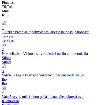
Pinterest
TikTok
Mail
RSS
1
10 tapaa parantaa hyvinvointiasi arjessa helposti ja nopeasti
Terveys
Terveys
2
Näe selkeästi: Vision testi vie silmäsi uusiin ulottuvuuksiin
Silmät
Silmät
3
Valitse ja käytä kasvojen voidetta: Opas ensikertalaisille
Iho
Iho
4
Vain 5 syytä, miksi sinun pitää aloittaa dieettikurssi nyt!
Ruokavalio