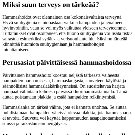
Miksi suun terveys on tärkeää?
Hammashoidot ovat olennainen osa kokonaisvaltaista terveyttä.
Hyvä suuhygienia ei ainoastaan vaikuta hampaiden ja ienalueen
hyvinvointiin, vaan se voi myös vaikuttaa yleiseen terveyteemme.
Tutkimukset ovat osoittaneet, että huono suuhygienia voi lisätä riskiä
sairastua esimerkiksi sydän- ja verisuonitauteihin. Siksi on tärkeää
kiinnittää huomiota suuhygieniaan ja hammashoitojen
toteuttamiseen.
Perusasiat päivittäisessä hammashoidossa
Päivittäinen hammashoito koostuu neljästä tärkeästä vaiheesta:
hampaiden harjaamisesta, hammaslangasta, suuveteen käytöstä ja
säännöllisistä hammaslääkärikäynneistä. On suositeltavaa harjata
hampaat vähintään kahdesti päivässä fluorihammastahnalla. Tämä
auttaa poistamaan plakkia ja estää hampaiden reikiintymistä.
Hammaslanka on tärkeä väline, jota ei kannata unohtaa. Se auttaa
puhdistamaan hampaiden väleissä olevaa plakkia, jota hammasharja
ei tavoita. Suuvettä voi käyttää happamuuden tasapainottamiseksi
suussa ja raikastamaan hengitystä.