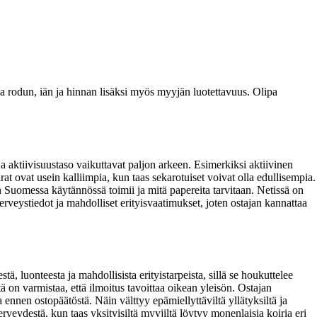
oida rodun, iän ja hinnan lisäksi myös myyjän luotettavuus. Olipa
a aktiivisuustaso vaikuttavat paljon arkeen. Esimerkiksi aktiivinen
at ovat usein kalliimpia, kun taas sekarotuiset voivat olla edullisempia.
en Suomessa käytännössä toimii ja mitä papereita tarvitaan. Netissä on
terveystiedot ja mahdolliset erityisvaatimukset, joten ostajan kannattaa
, luonteesta ja mahdollisista erityistarpeista, sillä se houkuttelee
ä on varmistaa, että ilmoitus tavoittaa oikean yleisön. Ostajan
ennen ostopäätöstä. Näin välttyy epämiellyttäviltä yllätyksiltä ja
erveydestä, kun taas yksityisiltä myyjiltä löytyy monenlaisia koiria eri