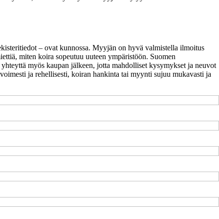
rekisteritiedot – ovat kunnossa. Myyjän on hyvä valmistella ilmoitus
vä miettiä, miten koira sopeutuu uuteen ympäristöön. Suomen
ää yhteyttä myös kaupan jälkeen, jotta mahdolliset kysymykset ja neuvot
avoimesti ja rehellisesti, koiran hankinta tai myynti sujuu mukavasti ja