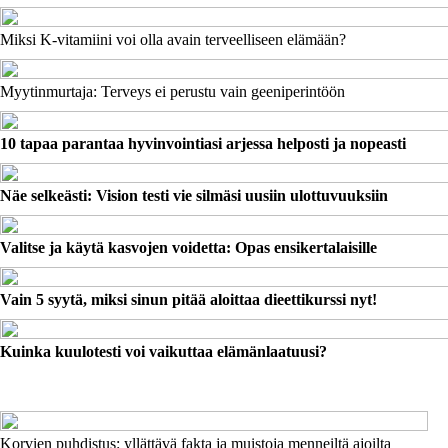
Miksi K-vitamiini voi olla avain terveelliseen elämään?
Myytinmurtaja: Terveys ei perustu vain geeniperintöön
10 tapaa parantaa hyvinvointiasi arjessa helposti ja nopeasti
Näe selkeästi: Vision testi vie silmäsi uusiin ulottuvuuksiin
Valitse ja käytä kasvojen voidetta: Opas ensikertalaisille
Vain 5 syytä, miksi sinun pitää aloittaa dieettikurssi nyt!
Kuinka kuulotesti voi vaikuttaa elämänlaatuusi?
Korvien puhdistus: yllättävä fakta ja muistoja menneiltä ajoilta