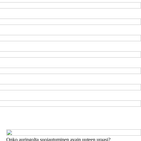
Onko auringolta suojautuminen avain uuteen uraasi?