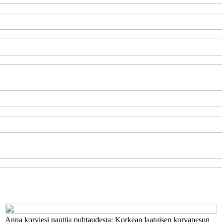
Anna korviesi nauttia puhtaudesta: Korkean laatuisen korvapesun