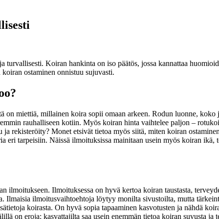
isesti
ti ja turvallisesti. Koiran hankinta on iso päätös, jossa kannattaa huomi
a koiran ostaminen onnistuu sujuvasti.
too?
ntä on miettiä, millainen koira sopii omaan arkeen. Rodun luonne, koko j
emmin rauhalliseen kotiin. Myös koiran hinta vaihtelee paljon – rotukoir
u ja rekisteröity? Monet etsivät tietoa myös siitä, miten koiran ostamin
ria eri tarpeisiin. Näissä ilmoituksissa mainitaan usein myös koiran ikä, 
 ilmoitukseen. Ilmoituksessa on hyvä kertoa koiran taustasta, terveydestä
. Ilmaisia ilmoitusvaihtoehtoja löytyy monilta sivustoilta, mutta tärkeint
isätietoja koirasta. On hyvä sopia tapaaminen kasvotusten ja nähdä koira 
lillä on eroja: kasvattajilta saa usein enemmän tietoa koiran suvusta ja t