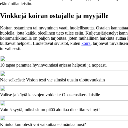
elämäntilanteisiin.
Vinkkejä koiran ostajalle ja myyjälle
Koiran ostaminen tai myyminen vaatii huolellisuutta. Ostajan kannattaa v
huolella, jotta kaikki oleellinen tieto tulee esiin. Kuljetusjärjestelyt 
koiramarkkinoilla on paljon tarjontaa, joten rauhallinen harkinta autta
kulkevat helposti. Luotettavat sivustot, kuten
koira
, tarjoavat turvallis
turvallisesti.
10 tapaa parantaa hyvinvointiasi arjessa helposti ja nopeasti
Näe selkeästi: Vision testi vie silmäsi uusiin ulottuvuuksiin
Valitse ja käytä kasvojen voidetta: Opas ensikertalaisille
Vain 5 syytä, miksi sinun pitää aloittaa dieettikurssi nyt!
Kuinka kuulotesti voi vaikuttaa elämänlaatuusi?