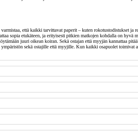
armistaa, että kaikki tarvittavat paperit – kuten rokotustodistukset ja 
kannattaa sopia etukäteen, ja erityisesti pitkien matkojen kohdalla on hy
a löytämään juuri oikean koiran. Sekä ostajan että myyjän kannattaa pit
en ympäristön sekä ostajille että myyjille. Kun kaikki osapuolet toimivat 