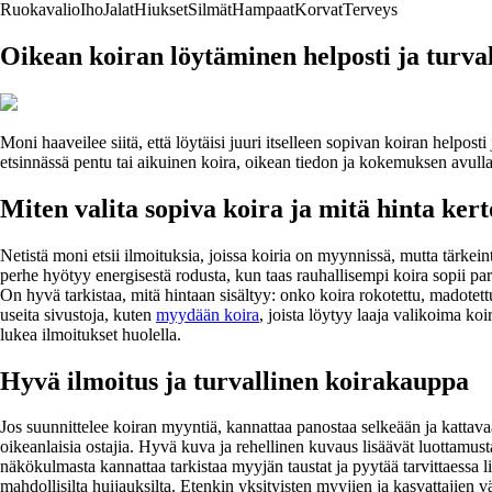
Ruokavalio
Iho
Jalat
Hiukset
Silmät
Hampaat
Korvat
Terveys
Oikean koiran löytäminen helposti ja turvall
Moni haaveilee siitä, että löytäisi juuri itselleen sopivan koiran helpos
etsinnässä pentu tai aikuinen koira, oikean tiedon ja kokemuksen avull
Miten valita sopiva koira ja mitä hinta ker
Netistä moni etsii ilmoituksia, joissa koiria on myynnissä, mutta tärkei
perhe hyötyy energisestä rodusta, kun taas rauhallisempi koira sopii par
On hyvä tarkistaa, mitä hintaan sisältyy: onko koira rokotettu, madotett
useita sivustoja, kuten
myydään koira
, joista löytyy laaja valikoima koi
lukea ilmoitukset huolella.
Hyvä ilmoitus ja turvallinen koirakauppa
Jos suunnittelee koiran myyntiä, kannattaa panostaa selkeään ja kattavaan
oikeanlaisia ostajia. Hyvä kuva ja rehellinen kuvaus lisäävät luottamusta
näkökulmasta kannattaa tarkistaa myyjän taustat ja pyytää tarvittaessa l
mahdollisilta huijauksilta. Etenkin yksityisten myyjien ja kasvattajien vä